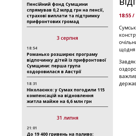
від
Пенсійний фонд Сумщини
спрямував 0,2 млрд грн на пенсії,
18:55 /
страхові виплати та підтримку
прифронтових громад
Сумськ
констр
3 серпня
очільн
18:54
щодня 
Романько розширює програму
відпочинку дітей із прифронтової
Завдяк
Сумщини: перша група
оздоро
оздоровилася в Австрії
важлив
держав
18:31
Ніколаєнко: у Сумах погодили 115
компенсацій на відновлення
житла майже на 6,6 млн грн
31 липня
21:01
До 19 400 гривень на паливо: