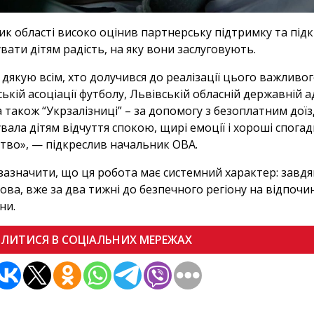
ик області високо оцінив партнерську підтримку та підк
вати дітям радість, на яку вони заслуговують.
дякую всім, хто долучився до реалізації цього важливог
ській асоціації футболу, Львівській обласній державній 
 а також “Укрзалізниці” – за допомогу з безоплатним дої
вала дітям відчуття спокою, щирі емоції і хороші спогад
тво», — підкреслив начальник ОВА.
зазначити, що ця робота має системний характер: завдя
ова, вже за два тижні до безпечного регіону на відпочи
ни.
ІЛИТИСЯ В СОЦІАЛЬНИХ МЕРЕЖАХ