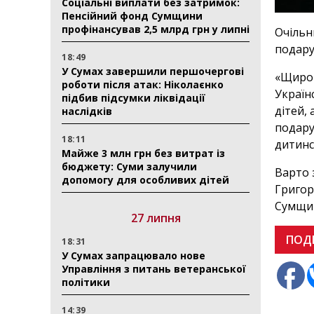
Соціальні виплати без затримок:
Пенсійний фонд Сумщини
профінансував 2,5 млрд грн у липні
Очільн
подару
18:49
У Сумах завершили першочергові
«Щиро 
роботи після атак: Ніколаєнко
Україн
підбив підсумки ліквідації
дітей,
наслідків
подару
18:11
дитинс
Майже 3 млн грн без витрат із
бюджету: Суми залучили
Варто 
допомогу для особливих дітей
Григор
Сумщи
27 липня
ПОД
18:31
У Сумах запрацювало нове
Управління з питань ветеранської
політики
14:39