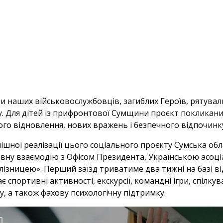
ти наших військовослужбовців, загиблих Героїв, рятувал
у. Для дітей із прифронтової Сумщини проєкт покликан
ого відновлення, нових вражень і безпечного відпочинк
пішної реалізації цього соціального проєкту Сумська об
вну взаємодію з Офісом Президента, Українською асоці
лізницею». Перший заїзд триватиме два тижні на базі ві
є спортивні активності, екскурсії, командні ігри, спіл
у, а також фахову психологічну підтримку.