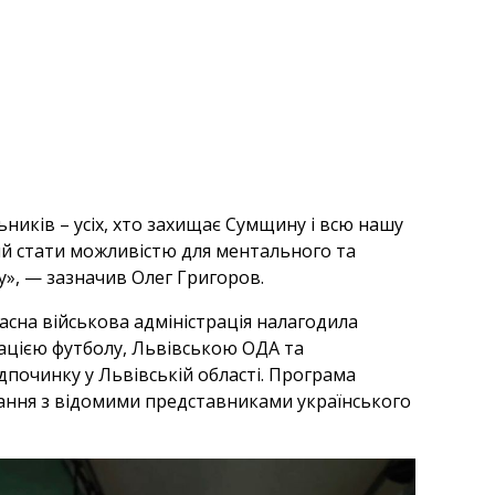
ьників – усіх, хто захищає Сумщину і всю нашу
ий стати можливістю для ментального та
у», — зазначив Олег Григоров.
ласна військова адміністрація налагодила
ацією футболу, Львівською ОДА та
дпочинку у Львівській області. Програма
кування з відомими представниками українського