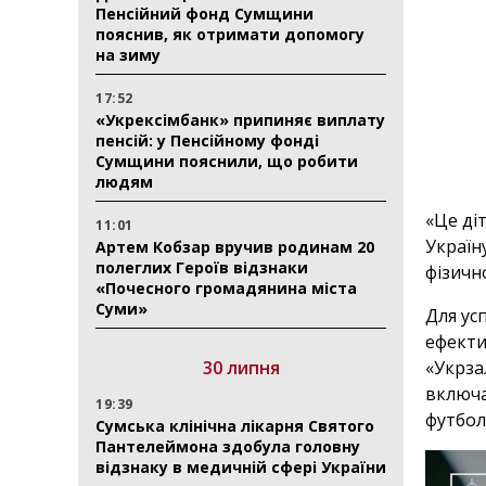
Пенсійний фонд Сумщини
пояснив, як отримати допомогу
на зиму
17:52
«Укрексімбанк» припиняє виплату
пенсій: у Пенсійному фонді
Сумщини пояснили, що робити
людям
«Це ді
11:01
Україн
Артем Кобзар вручив родинам 20
полеглих Героїв відзнаки
фізичн
«Почесного громадянина міста
Суми»
Для ус
ефекти
«Укрза
30 липня
включа
19:39
футбол
Сумська клінічна лікарня Святого
Пантелеймона здобула головну
відзнаку в медичній сфері України