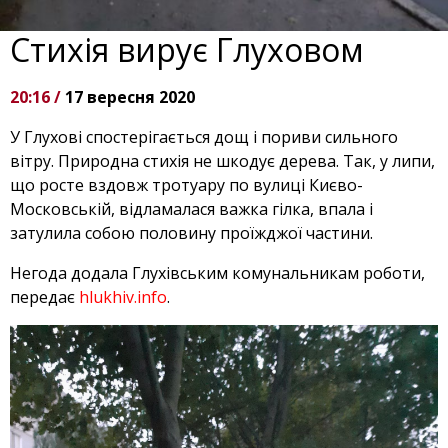
Стихія вирує Глуховом
20:16 /
17 вересня 2020
У Глухові спостерігається дощ і пориви сильного
вітру. Природна стихія не шкодує дерева. Так, у липи,
що росте вздовж тротуару по вулиці Києво-
Московській, відламалася важка гілка, впала і
затулила собою половину проїжджої частини.
Негода додала Глухівським комунальникам роботи,
передає
hlukhiv.info
.