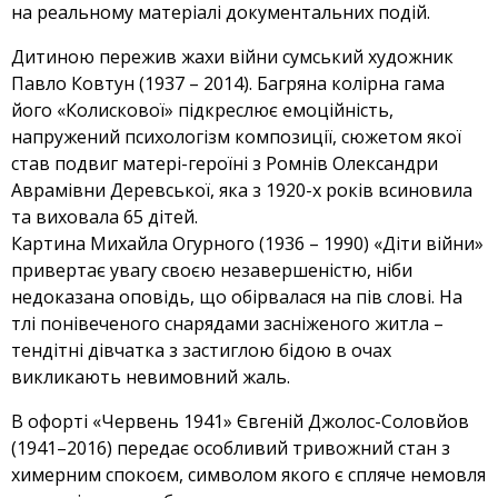
на реальному матеріалі документальних подій.
Дитиною пережив жахи війни сумський художник
Павло Ковтун (1937 – 2014). Багряна колірна гама
його «Колискової» підкреслює емоційність,
напружений психологізм композиції, сюжетом якої
став подвиг матері-героїні з Ромнів Олександри
Аврамівни Деревської, яка з 1920-х років всиновила
та виховала 65 дітей.
Картина Михайла Огурного (1936 – 1990) «Діти війни»
привертає увагу своєю незавершеністю, ніби
недоказана оповідь, що обірвалася на пів слові. На
тлі понівеченого снарядами засніженого житла –
тендітні дівчатка з застиглою бідою в очах
викликають невимовний жаль.
В офорті «Червень 1941» Євгеній Джолос-Соловйов
(1941–2016) передає особливий тривожний стан з
химерним спокоєм, символом якого є спляче немовля