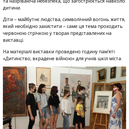
та назріваюча небезпека, що загострюється навколо
дитини.
Діти – майбутнє людства, символічний вогонь життя,
який необхідно захистити – саме ця тема проходить
червоною стрічкою у творах представлених на
виставці.
На матеріалі виставки проведено годину пам’яті
«Дитинство, вкрадене війною» для учнів шкіл міста.