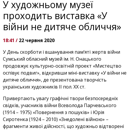
У художньому музеї
проходить виставка «У
війни не дитяче обличчя»
18:41 /
22 червня 2020
У День скорботи і вшанування пам’яті жертв війни
Сумський обласний музей ім. Н. Онацького
продовжує культурно-освітній проект «Мистецтво
оспівує подвиг», відкривши міні-виставку «У війни не
дитяче обличчя», де презентована творчість
українських художників ІІ пол. ХХ ст.
Привертають увагу графічні твори безпосередніх
свідків, учасників війни Всеволода Парчевського
(1914 – 1975) «Повернення з пошуків» і Юрія
Сиротенка (1924 – 2010) «Знедолені вій
ною» –
фрагменти живої дійсності, що художньо відтворені