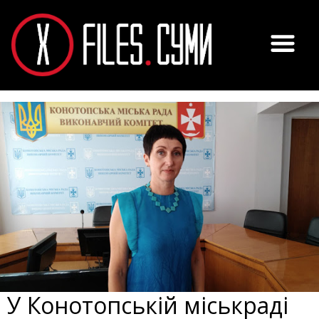
У Конотопській міськраді