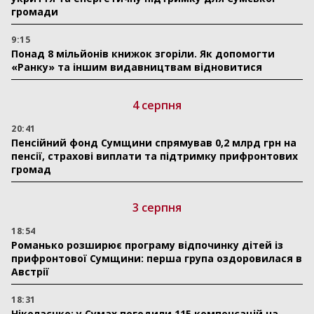
громади
9:15
Понад 8 мільйонів книжок згоріли. Як допомогти
«Ранку» та іншим видавництвам відновитися
4 серпня
20:41
Пенсійний фонд Сумщини спрямував 0,2 млрд грн на
пенсії, страхові виплати та підтримку прифронтових
громад
3 серпня
18:54
Романько розширює програму відпочинку дітей із
прифронтової Сумщини: перша група оздоровилася в
Австрії
18:31
Ніколаєнко: у Сумах погодили 115 компенсацій на