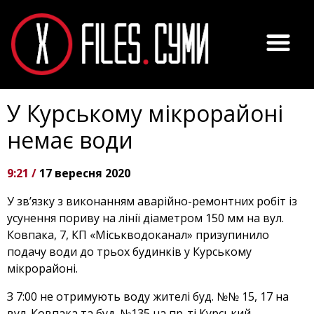
У Курському мікрорайоні
немає води
9:21 /
17 вересня 2020
У зв’язку з виконанням аварійно-ремонтних робіт із
усунення пориву на лінії діаметром 150 мм на вул.
Ковпака, 7, КП «Міськводоканал» призупинило
подачу води до трьох будинків у Курському
мікрорайоні.
З 7:00 не отримують воду жителі буд. №№ 15, 17 на
вул. Ковпака та буд. №135 на пр-ті Курський.