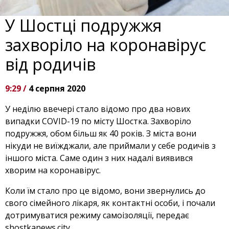
У Шостці подружжя
захворіло на коронавірус
від родичів
9:29 /
4 серпня 2020
У неділю ввечері стало відомо про два нових
випадки COVID-19 по місту Шостка. Захворіло
подружжя, обом більш як 40 років. З міста вони
нікуди не виїжджали, але приймали у себе родичів з
іншого міста. Саме один з них надалі виявився
хворим на коронавірус.
Коли їм стало про це відомо, вони звернулись до
свого сімейного лікаря, як контактні особи, і почали
дотримуватися режиму самоізоляції, передає
shostkanews.city.