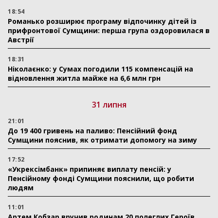
18:54
Романько розширює програму відпочинку дітей із
прифронтової Сумщини: перша група оздоровилася в
Австрії
18:31
Ніколаєнко: у Сумах погодили 115 компенсацій на
відновлення житла майже на 6,6 млн грн
31 липня
21:01
До 19 400 гривень на паливо: Пенсійний фонд
Сумщини пояснив, як отримати допомогу на зиму
17:52
«Укрексімбанк» припиняє виплату пенсій: у
Пенсійному фонді Сумщини пояснили, що робити
людям
11:01
Артем Кобзар вручив родинам 20 полеглих Героїв