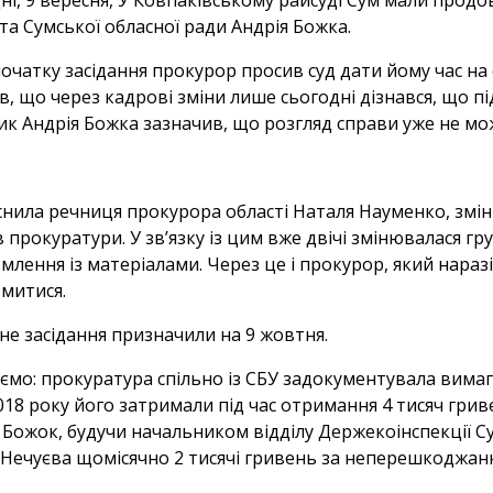
ні, 9 вересня, У Ковпаківському райсуді Сум мали прод
та Сумської обласної ради Андрія Божка.
початку засідання прокурор просив суд дати йому час на
в, що через кадрові зміни лише сьогодні дізнався, що п
ик Андрія Божка зазначив, що розгляд справи уже не мо
снила речниця прокурора області Наталя Науменко, змін
 прокуратури. У зв’язку із цим вже двічі змінювалася гру
млення із матеріалами. Через це і прокурор, який нараз
митися.
не засідання призначили на 9 жовтня.
ємо: прокуратура спільно із СБУ задокументувала вимаг
2018 року його затримали під час отримання 4 тисяч грив
 Божок, будучи начальником відділу Держекоінспекції Су
 Нечуєва щомісячно 2 тисячі гривень за неперешкоджання