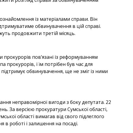
овжити розгляд справи за обвинуваченням
 ознайомлення із матеріалами справи. Він
ідтримуватиме обвинувачення в цій справі.
жуть продовжити третій місяць.
и прокурорів пов’язані із реформуванням
па прокурорів, і їм потрібен був час для
і підтримує обвинувачення, ще не зміг із ними
ання неправомірної вигоди з боку депутата. 22
ень. За версією прокуратури Сумської області,
мської області вимагав від свого підлеглого
 в роботі і залишення на посаді.