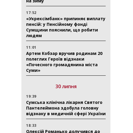
на зиму
17:52
«Укрексімбанк» припиняє виплату
пенсій: у Пенсійному фонді
Сумщини пояснили, що робити
людям
11:01
Артем Кобзар вручив родинам 20
полеглих Героїв відзнаки
«Почесного громадянина міста
Суми»
30 липня
19:39
Сумська клінічна лікарня Святого
Пантелеймона здобула головну
відзнаку в медичній сфері України
18:33
Олексій Романько долучився до