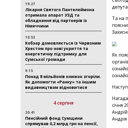
Сьогод
19:27
депута
Лікарня Святого Пантелеймона
отримала апарат УЗД та
Та на 
обладнання від партнерів із
поясни
Німеччини
Захисн
10:52
Кобзар домовляється із Червоним
Хрестом про нові укриття та
енергетичну підтримку для
Як поя
Сумської громади
органів
ознайо
9:15
ознайо
Понад 8 мільйонів книжок згоріли.
Як допомогти «Ранку» та іншим
Наступ
видавництвам відновитися
Нагада
4 серпня
січня 
Андрій
20:41
Пенсійний фонд Сумщини
Андрія
спрямував 0,2 млрд грн на пенсії,