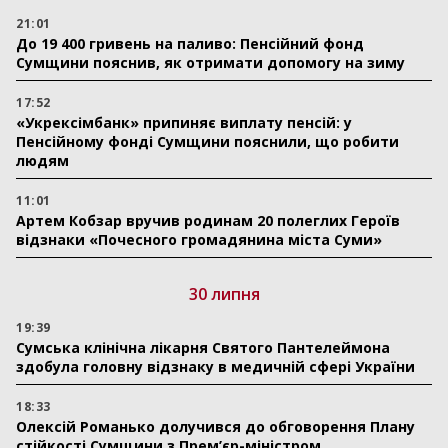
21:01
До 19 400 гривень на паливо: Пенсійний фонд
Сумщини пояснив, як отримати допомогу на зиму
17:52
«Укрексімбанк» припиняє виплату пенсій: у
Пенсійному фонді Сумщини пояснили, що робити
людям
11:01
Артем Кобзар вручив родинам 20 полеглих Героїв
відзнаки «Почесного громадянина міста Суми»
30 липня
19:39
Сумська клінічна лікарня Святого Пантелеймона
здобула головну відзнаку в медичній сфері України
18:33
Олексій Романько долучився до обговорення Плану
стійкості Сумщини з Прем’єр-міністром