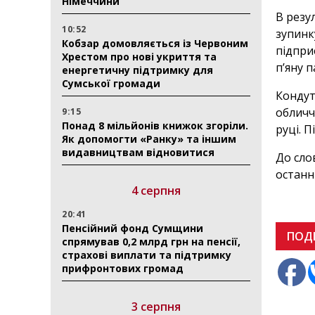
Німеччини
В резу
10:52
зупинк
Кобзар домовляється із Червоним
підпри
Хрестом про нові укриття та
п’яну 
енергетичну підтримку для
Сумської громади
Кондут
обличч
9:15
Понад 8 мільйонів книжок згоріли.
руці. 
Як допомогти «Ранку» та іншим
видавництвам відновитися
До сло
останн
4 серпня
20:41
Пенсійний фонд Сумщини
ПОД
спрямував 0,2 млрд грн на пенсії,
страхові виплати та підтримку
прифронтових громад
3 серпня