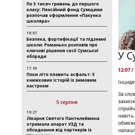
По 5 тисяч гривень до першого
класу: Пенсійний фонд Сумщини
розпочав оформлення «Пакунка
школяра»
18:07
Безпека, фортифікації та підземні
школи: Романько розповів про
ключові рішення сесії Сумської
У С
облради
17:39
12:07 /
Поки літо плавить асфальт: 5
книжкових історій із зимовим
Інциде
настроєм
За сло
захисн
5 серпня
сприйн
19:27
навіть
Лікарня Святого Пантелеймона
обмеже
отримала апарат УЗД та
обладнання від партнерів із
налашт