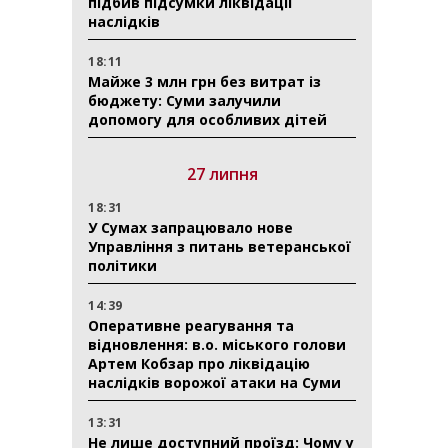
підбив підсумки ліквідації
наслідків
18:11
Майже 3 млн грн без витрат із
бюджету: Суми залучили
допомогу для особливих дітей
27 липня
18:31
У Сумах запрацювало нове
Управління з питань ветеранської
політики
14:39
Оперативне реагування та
відновлення: в.о. міського голови
Артем Кобзар про ліквідацію
наслідків ворожої атаки на Суми
13:31
Не лише доступний проїзд: Чому у