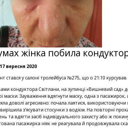
умах жінка побила кондукто
17 вересня 2020
нт стався у салоні тролейбуса №275, що о 21:10 курсува
вами кондуктора Світлани, на зупинці «Вишневий сад» до
ої маски. Зауваження вдягнути маску, одна з пасажирок, 
яла доволі агресивно: почала лаятися, використовуючи
 вирішила з’ясувати стосунки з водієм. На повторні пр
нь та вдягти засіб індивідуального захисту або ж поки
ована пасажирка ніяк не реагувала й продовжувала ска