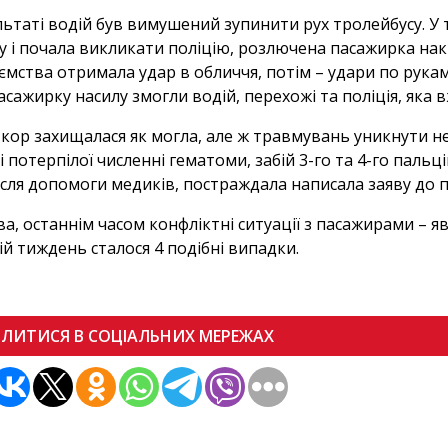
льтаті водій був вимушений зупинити рух тролейбусу. У 
у і почала викликати поліцію, розлючена пасажирка нак
ємства отримала удар в обличчя, потім – удари по рукам,
пасажирку насилу змогли водій, перехожі та поліція, яка 
кор захищалася як могла, але ж травмувань уникнути не 
і потерпілої численні гематоми, забій 3-го та 4-го пальці
Після допомоги медиків, постраждала написала заяву до 
ва, останнім часом конфліктні ситуації з пасажирами – 
ій тиждень сталося 4 подібні випадки.
ІЛИТИСЯ В СОЦІАЛЬНИХ МЕРЕЖАХ