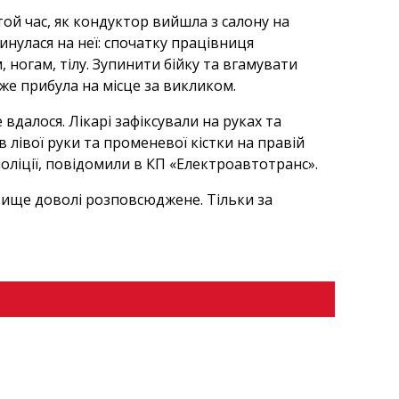
той час, як кондуктор вийшла з салону на
инулася на неї: спочатку працівниця
 ногам, тілу. Зупинити бійку та вгамувати
вже прибула на місце за викликом.
вдалося. Лікарі зафіксували на руках та
в лівої руки та променевої кістки на правій
поліції, повідомили в КП «Електроавтотранс».
явище доволі розповсюджене. Тільки за