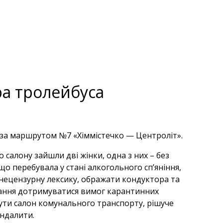
ра тролейбуса
в за маршрутом №7 «Хіммістечко — Центроліт».
 салону зайшли дві жінки, одна з них – без
що перебувала у стані алкогольного сп’яніння,
 нецензурну лексику, ображати кондуктора та
охання дотримуватися вимог карантинних
нути салон комунального транспорту, рішуче
ндалити.