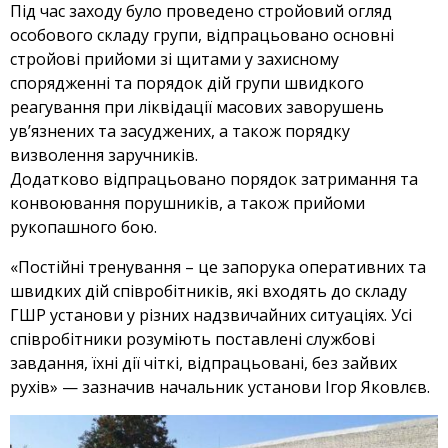
Під час заходу було проведено стройовий огляд
особового складу групи, відпрацьовано основні
стройові прийоми зі щитами у захисному
спорядженні та порядок дій групи швидкого
реагування при ліквідації масових заворушень
ув’язнених та засуджених, а також порядку
визволення заручників.
Додатково відпрацьовано порядок затримання та
конвоювання порушників, а також прийоми
рукопашного бою.
«Постійні тренування – це запорука оперативних та
швидких дій співробітників, які входять до складу
ГШР установи у різних надзвичайних ситуаціях. Усі
співробітники розуміють поставлені службові
завдання, їхні дії чіткі, відпрацьовані, без зайвих
рухів» — зазначив начальник установи Ігор Яковлєв.