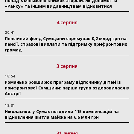
Понад 8 мільйонів книжок згоріли. Як допомогти
«Ранку» та іншим видавництвам відновитися
4 серпня
20:41
Пенсійний фонд Сумщини спрямував 0,2 млрд грн на
пенсії, страхові виплати та підтримку прифронтових
громад
3 серпня
18:54
Романько розширює програму відпочинку дітей із
прифронтової Сумщини: перша група оздоровилася в
Австрії
18:31
Ніколаєнко: у Сумах погодили 115 компенсацій на
відновлення житла майже на 6,6 млн грн
31 липня