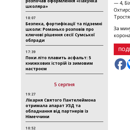
розпочав оформлення «Пакунка
— 4, Б
школяра»
Охтирс
Тростя
18:07
Безпека, фортифікації та підземні
За мин
школи: Романько розповів про
ключові рішення сесії Сумської
корона
облради
ПОД
17:39
Поки літо плавить асфальт: 5
книжкових історій із зимовим
настроєм
5 серпня
19:27
Лікарня Святого Пантелеймона
отримала апарат УЗД та
обладнання від партнерів із
Німеччини
10:52