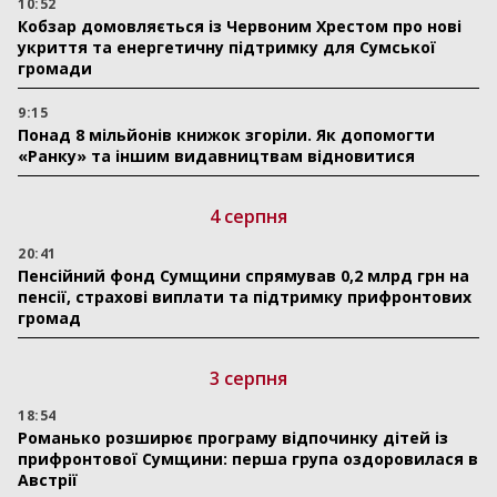
10:52
Кобзар домовляється із Червоним Хрестом про нові
укриття та енергетичну підтримку для Сумської
громади
9:15
Понад 8 мільйонів книжок згоріли. Як допомогти
«Ранку» та іншим видавництвам відновитися
4 серпня
20:41
Пенсійний фонд Сумщини спрямував 0,2 млрд грн на
пенсії, страхові виплати та підтримку прифронтових
громад
3 серпня
18:54
Романько розширює програму відпочинку дітей із
прифронтової Сумщини: перша група оздоровилася в
Австрії