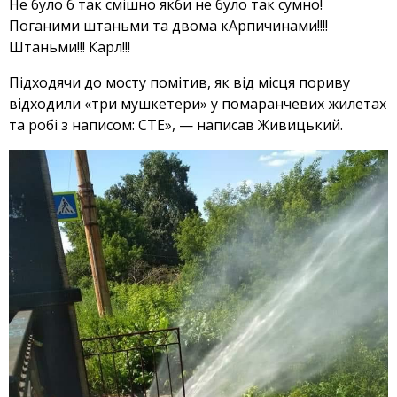
Не було б так смішно якби не було так сумно!
Поганими штаньми та двома кАрпичинами!!!!
Штаньми!!! Карл!!!
Підходячи до мосту помітив, як від місця пориву
відходили «три мушкетери» у помаранчевих жилетах
та робі з написом: СТЕ», — написав Живицький.