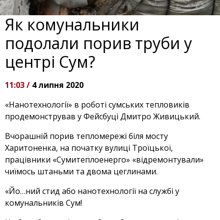
Як комунальники
подолали порив труби у
центрі Сум?
11:03 /
4 липня 2020
«Нанотехнології» в роботі сумських тепловиків
продемонстрував у Фейсбуці Дмитро Живицький.
Вчорашній порив тепломережі біля мосту
Харитоненка, на початку вулиці Троїцької,
працівники «Сумитеплоенерго» «відремонтували»
чиїмось штаньми та двома цеглинами.
«Йо…ний стид або нанотехнології на службі у
комунальників Сум!