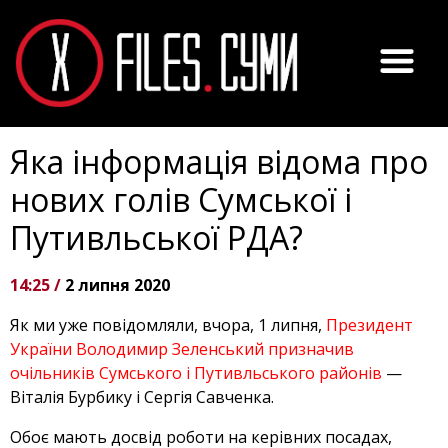
Яка інформація відома про
нових голів Сумської і
Путивльської РДА?
14:25 /
2 липня 2020
Як ми уже повідомляли, вчора, 1 липня,
Президент
України Володимир Зеленський призначив
очільників Сумського і Путивльського районів
—
Віталія Бурбику і Сергія Савченка.
Обоє мають досвід роботи на керівних посадах,