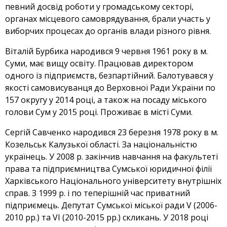
певний досвід роботи у громадському секторі,
органах місцевого самоврядування, брали участь у
виборчих процесах до органів влади різного рівня.
Віталій Бурбика народився 9 червня 1961 року в м.
Суми, має вищу освіту. Працював директором
одного із підприємств, безпартійний. Балотувався у
якості самовисуванця до Верховної Ради України по
157 округу у 2014 році, а також на посаду міського
голови Сум у 2015 році. Проживає в місті Суми.
Сергій Савченко народився 23 березня 1978 року в м.
Козельськ Калузької області. За національністю
українець. У 2008 р. закінчив навчання на факультеті
права та підприємництва Сумської юридичної філії
Харківського Національного університету внутрішніх
справ. З 1999 р. і по теперішній час приватний
підприємець. Депутат Сумської міської ради V (2006-
2010 рр.) та VI (2010-2015 рр.) скликань. У 2018 році