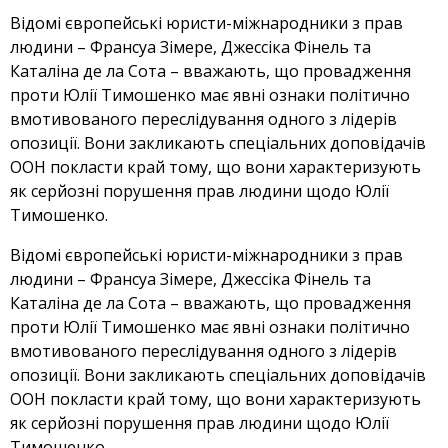
Відомі європейські юристи-міжнародники з прав
людини – Франсуа Зімере, Джессіка Фінель та
Каталіна де ла Сота – вважають, що провадження
проти Юлії Тимошенко має явні ознаки політично
вмотивованого переслідування одного з лідерів
опозиції. Вони закликають спеціальних доповідачів
ООН покласти край тому, що вони характеризують
як серйозні порушення прав людини щодо Юлії
Тимошенко.
Відомі європейські юристи-міжнародники з прав
людини – Франсуа Зімере, Джессіка Фінель та
Каталіна де ла Сота – вважають, що провадження
проти Юлії Тимошенко має явні ознаки політично
вмотивованого переслідування одного з лідерів
опозиції. Вони закликають спеціальних доповідачів
ООН покласти край тому, що вони характеризують
як серйозні порушення прав людини щодо Юлії
Тимошенко.