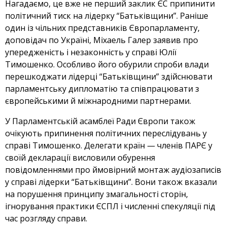
Нагадаємо, це вже не перший заклик ЄС припинити
політичний тиск на лідерку “Батьківщини”. Раніше
один із чільних представників Європарламенту,
доповідач по Україні, Міхаель Галер заявив про
упередженість і незаконність у справі Юлії
Тимошенко. Особливо його обурили спроби влади
перешкоджати лідерці “Батьківщини” здійснювати
парламентську дипломатію та співпрацювати з
європейськими й міжнародними партнерами.
У Парламентській асамблеї Ради Європи також
очікують припинення політичних переслідувань у
справі Тимошенко. Делегати країн — членів ПАРЄ у
своїй декларації висловили обурення
повідомленнями про ймовірний монтаж аудіозаписів
у справі лідерки “Батьківщини”. Вони також вказали
на порушення принципу змагальності сторін,
ігнорування практики ЄСПЛ і численні спекуляції під
час розгляду справи.