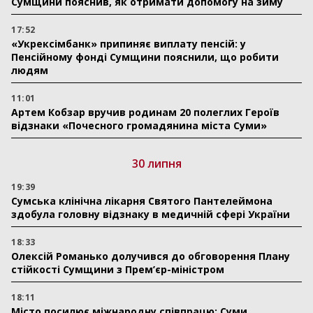
Сумщини пояснив, як отримати допомогу на зиму
17:52
«Укрексімбанк» припиняє виплату пенсій: у
Пенсійному фонді Сумщини пояснили, що робити
людям
11:01
Артем Кобзар вручив родинам 20 полеглих Героїв
відзнаки «Почесного громадянина міста Суми»
30 липня
19:39
Сумська клінічна лікарня Святого Пантелеймона
здобула головну відзнаку в медичній сфері України
18:33
Олексій Романько долучився до обговорення Плану
стійкості Сумщини з Прем’єр-міністром
18:11
Місто посилює міжнародну співпрацю: Суми