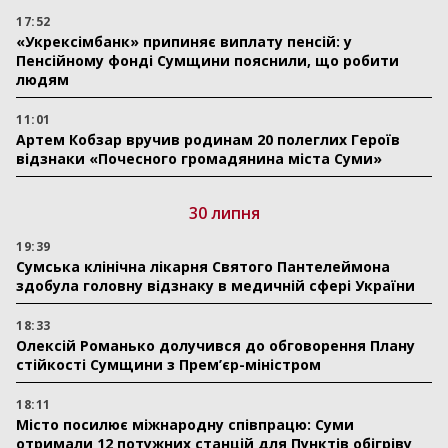
17:52
«Укрексімбанк» припиняє виплату пенсій: у
Пенсійному фонді Сумщини пояснили, що робити
людям
11:01
Артем Кобзар вручив родинам 20 полеглих Героїв
відзнаки «Почесного громадянина міста Суми»
30 липня
19:39
Сумська клінічна лікарня Святого Пантелеймона
здобула головну відзнаку в медичній сфері України
18:33
Олексій Романько долучився до обговорення Плану
стійкості Сумщини з Прем’єр-міністром
18:11
Місто посилює міжнародну співпрацю: Суми
отримали 12 потужних станцій для Пунктів обігріву