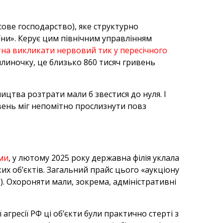
сове господарство), яке структурно
аїни». Керує цим північним управлінням
атна викликати нервовий тик у пересічного
вилиночку, це близько 860 тисяч гривень
ництва розтрати мали б звестися до нуля. І
вень міг непомітно прослизнути повз
уми
, у лютому 2025 року державна філія уклала
их об’єктів. Загальний прайс цього «аукціону
). Охороняти мали, зокрема, адміністративні
агресії РФ ці об’єкти були практично стерті з