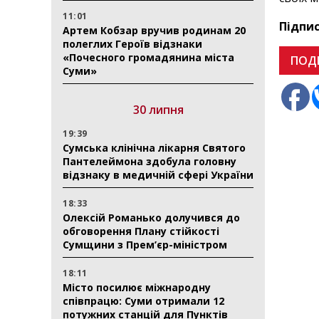
11:01
Підпи
Артем Кобзар вручив родинам 20
полеглих Героїв відзнаки
«Почесного громадянина міста
ПОД
Суми»
30 липня
19:39
Сумська клінічна лікарня Святого
Пантелеймона здобула головну
відзнаку в медичній сфері України
18:33
Олексій Романько долучився до
обговорення Плану стійкості
Сумщини з Прем’єр-міністром
18:11
Місто посилює міжнародну
співпрацю: Суми отримали 12
потужних станцій для Пунктів