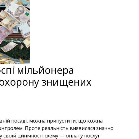
оспі мільйонера
а охорону знищених
вній посаді, можна припустити, що кожна
онтролем. Проте реальність виявилася значно
 своїй цинічності схему — оплату послуг