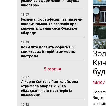
розпочав оформлення «Пакунка
школяра»
18:07
Безпека, фортифікації та підземні
школи: Романько розповів про
ключові рішення сесії Сумської
облради
17:39
Поки літо плавить асфальт: 5
Зол
книжкових історій із зимовим
настроєм
Кич
5 серпня
буд
19:27
Лікарня Святого Пантелеймона
14:10 /
отримала апарат УЗД та
обладнання від партнерів із
Коли т
Німеччини
бюджет
цікаві
10:52