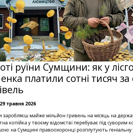
оті руїни Сумщини: як у лісг
енка платили сотні тисяч з
івель
29 травня 2026
и заробляєш майже мільйон гривень на місяць на держа
на копійка у твоєму відомстві перебуває під суворим к
шою: на Сумщині правоохоронці розплутують геніальну у