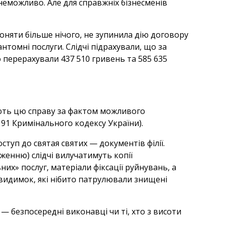
 неможливо. Але для справжніх бізнесменів
няти більше нічого, не зупинила дію договору
томні послуги. Слідчі підрахували, що за
 перерахували 437 510 гривень та 585 635
дують цю справу за фактом можливого
191 Кримінального кодексу України).
туп до святая святих — документів філії.
рженню) слідчі вилучатимуть копії
их» послуг, матеріали фіксації руйнувань, а
евидимок, які нібито патрулювали знищені
— безпосередні виконавці чи ті, хто з висоти
.