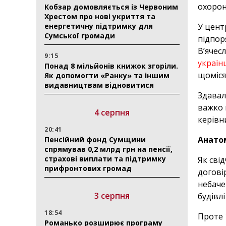
охорон
Кобзар домовляється із Червоним
Хрестом про нові укриття та
енергетичну підтримку для
У цент
Сумської громади
підпор
Вʼячес
9:15
україн
Понад 8 мільйонів книжок згоріли.
щоміся
Як допомогти «Ранку» та іншим
видавництвам відновитися
Здавал
важко 
4 серпня
керівн
20:41
Анато
Пенсійний фонд Сумщини
спрямував 0,2 млрд грн на пенсії,
страхові виплати та підтримку
Як сві
прифронтових громад
догові
небаче
3 серпня
будівл
18:54
Проте 
Романько розширює програму