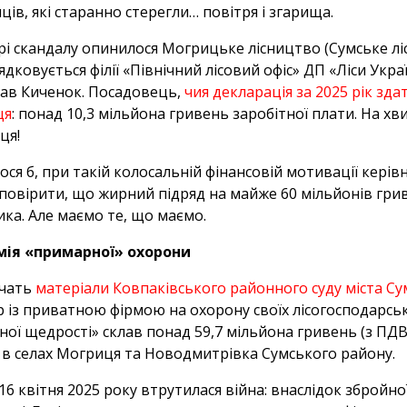
ців, які старанно стерегли… повітря і згарища.
рі скандалу опинилося Могрицьке лісництво (Сумське лі
ядковується філії «Північний лісовий офіс» ДП «Ліси Укр
лав Киченок. Посадовець,
чия декларація за 2025 рік зд
ця
: понад 10,3 мільйона гривень заробітної плати. На х
ця!
ося б, при такій колосальній фінансовій мотивації керів
повірити, що жирний підряд на майже 60 мільйонів гри
ика. Але маємо те, що маємо.
мія «примарної» охорони
дчать
матеріали Ковпаківського районного суду міста С
р із приватною фірмою на охорону своїх лісогосподарськ
ної щедрості» склав понад 59,7 мільйона гривень (з ПДВ
і в селах Могриця та Новодмитрівка Сумського району.
16 квітня 2025 року втрутилася війна: внаслідок збройної 