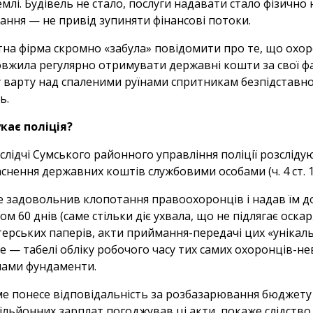
емлі. Будівель не стало, послуги надавати стало фізично
ання — не привід зупиняти фінансові потоки.
на фірма скромно «забула» повідомити про те, що охоро
овжила регулярно отримувати державні кошти за свої фан
 варту над спаленими руїнами спритникам безпідставно
ь.
кає поліція?
 слідчі Сумського районного управління поліції розслі
снення державних коштів службовими особами (ч. 4 ст. 
е задовольнив клопотання правоохоронців і надав їм дос
ом 60 днів (саме стільки діє ухвала, що не підлягає оска
терських паперів, акти приймання-передачі цих «унікальн
е — табелі обліку робочого часу тих самих охоронців-н
лами фундаменти.
ме понесе відповідальність за розбазарювання бюджету 
мільйонних зарплат погоджував ці акти, покаже слідство