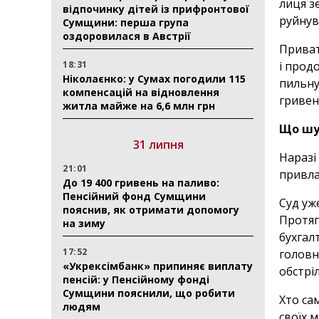
лиця з
відпочинку дітей із прифронтової
руйнув
Сумщини: перша група
оздоровилася в Австрії
Приват
18:31
і прод
Ніколаєнко: у Сумах погодили 115
пильну
компенсацій на відновлення
гривен
житла майже на 6,6 млн грн
Що шу
31 липня
Наразі
21:01
привла
До 19 400 гривень на паливо:
Пенсійний фонд Сумщини
Суд уж
пояснив, як отримати допомогу
Протяг
на зиму
бухгал
17:52
головн
«Укрексімбанк» припиняє виплату
обстрі
пенсій: у Пенсійному фонді
Сумщини пояснили, що робити
Хто са
людям
своїх 