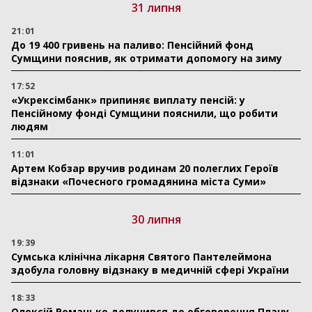
31 липня
21:01
До 19 400 гривень на паливо: Пенсійний фонд
Сумщини пояснив, як отримати допомогу на зиму
17:52
«Укрексімбанк» припиняє виплату пенсій: у
Пенсійному фонді Сумщини пояснили, що робити
людям
11:01
Артем Кобзар вручив родинам 20 полеглих Героїв
відзнаки «Почесного громадянина міста Суми»
30 липня
19:39
Сумська клінічна лікарня Святого Пантелеймона
здобула головну відзнаку в медичній сфері України
18:33
Олексій Романько долучився до обговорення Плану