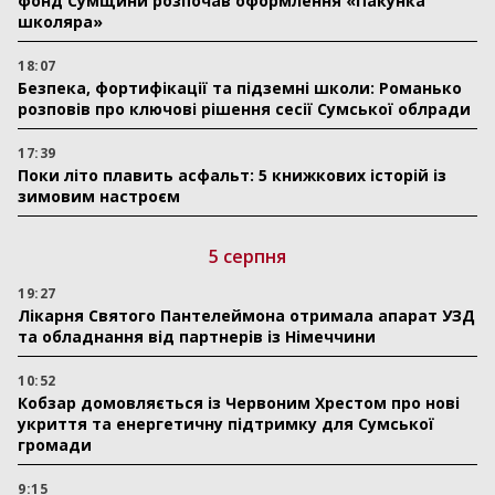
фонд Сумщини розпочав оформлення «Пакунка
школяра»
18:07
Безпека, фортифікації та підземні школи: Романько
розповів про ключові рішення сесії Сумської облради
17:39
Поки літо плавить асфальт: 5 книжкових історій із
зимовим настроєм
5 серпня
19:27
Лікарня Святого Пантелеймона отримала апарат УЗД
та обладнання від партнерів із Німеччини
10:52
Кобзар домовляється із Червоним Хрестом про нові
укриття та енергетичну підтримку для Сумської
громади
9:15