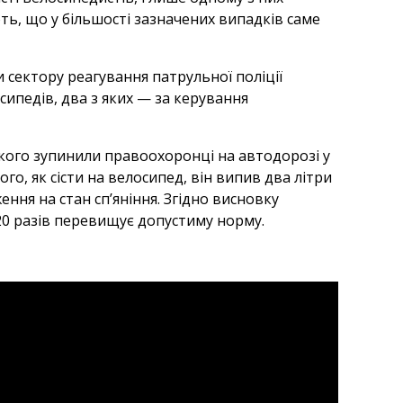
ь, що у більшості зазначених випадків саме
и сектору реагування патрульної поліції
сипедів, два з яких — за керування
кого зупинили правоохоронці на автодорозі у
о, як сісти на велосипед, він випив два літри
ння на стан сп’яніння. Згідно висновку
 20 разів перевищує допустиму норму.