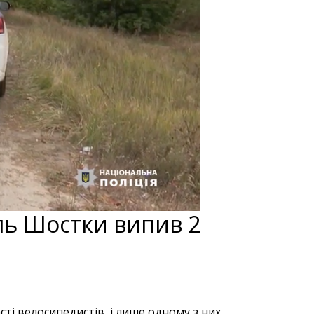
ель Шостки випив 2
ті велосипедистів, і лише одному з них