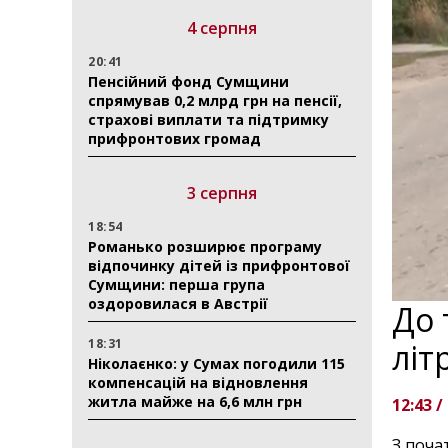
4 серпня
20:41
Пенсійний фонд Сумщини
спрямував 0,2 млрд грн на пенсії,
страхові виплати та підтримку
прифронтових громад
3 серпня
18:54
Романько розширює програму
відпочинку дітей із прифронтової
Сумщини: перша група
оздоровилася в Австрії
До 
18:31
літ
Ніколаєнко: у Сумах погодили 115
компенсацій на відновлення
житла майже на 6,6 млн грн
12:43 /
З поча