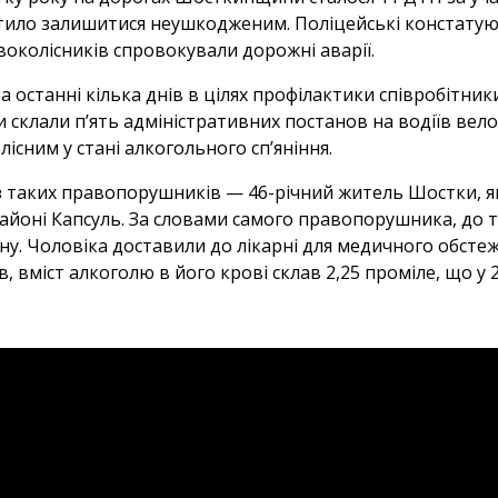
ило залишитися неушкодженим. Поліцейські констатуют
двоколісників спровокували дорожні аварії.
а останні кілька днів в цілях профілактики співробітник
 склали п’ять адміністративних постанов на водіїв вело
лісним у стані алкогольного сп’яніння.
з таких правопорушників — 46-річний житель Шостки, я
айоні Капсуль. За словами самого правопорушника, до тог
ну. Чоловіка доставили до лікарні для медичного обстеже
в, вміст алкоголю в його крові склав 2,25 проміле, що у