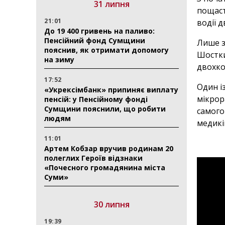
31 липня
пощаст
21:01
водії 
До 19 400 гривень на паливо:
Пенсійний фонд Сумщини
Лише з
пояснив, як отримати допомогу
Шостки
на зиму
двохко
17:52
Один і
«Укрексімбанк» припиняє виплату
мікрор
пенсій: у Пенсійному фонді
Сумщини пояснили, що робити
самого
людям
медикі
11:01
Артем Кобзар вручив родинам 20
полеглих Героїв відзнаки
«Почесного громадянина міста
Суми»
30 липня
19:39