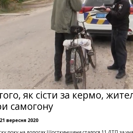
того, як сісти за кермо, жит
ри самогону
21 вересня 2020
тку року на дорогах Шосткинщини сталося 11 ДТП за учас