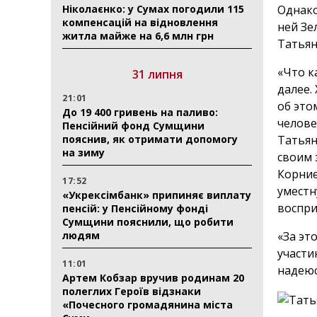
Ніколаєнко: у Сумах погодили 115
Однако
компенсацій на відновлення
ней Зе
житла майже на 6,6 млн грн
Татьян
«Что к
31 липня
далее.
21:01
об это
До 19 400 гривень на паливо:
челове
Пенсійний фонд Сумщини
пояснив, як отримати допомогу
Татьян
на зиму
своим 
Корние
17:52
уместн
«Укрексімбанк» припиняє виплату
воспри
пенсій: у Пенсійному фонді
Сумщини пояснили, що робити
людям
«За эт
участи
11:01
надеюс
Артем Кобзар вручив родинам 20
полеглих Героїв відзнаки
«Почесного громадянина міста