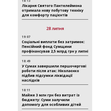
18:13
Лікарня Святого Пантелеймона
отримала нову побутову техніку
для комфорту пацієнтів
28 липня
19:07
Соціальні виплати без затримок:
Пенсійний фонд Сумщини
профінансував 2,5 млрд грн у липні
18:49
У Сумах завершили першочергові
роботи після атак: Ніколаєнко
підбив підсумки ліквідації
наслідків
18:11
Майже 3 млн грн без витрат із
бюджету: Суми залучили
допомогу для особливих дітей