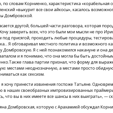
, по словам Корниенко, характеристика «корабельная с
ленский «выкурит все свои айкосы», касалось возможно
ы Домбровской.
асается другой, большей части разговора, которая пор
 Хочу заверить всех, что это были мои мысли не про Ир
м под присягой, проходить любые процедуры, тестиров
ка… Я обговаривал местного политика и возможного ка
у Домбровскую. Я с ней познакомился накануне и она д
запалом и я понимаю, что она могла бы быть достойным
нко.Также глава партии признал, что форму для выраж
ую: местами неоднозначную, а местами просто обидну
ниматься как сексизм.
о я хочу принести извинения госпоже Татьяне. Одновре
ю в наших своеобразных импровизированных праймериз
ь, что вы в них имеете все шансы в них выиграть», — с