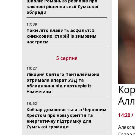
школи: Романько розповів про
ключові рішення сесії Сумської
облради
17:39
Поки літо плавить асфальт: 5
книжкових історій із зимовим
настроєм
5 серпня
19:27
Лікарня Святого Пантелеймона
отримала апарат УЗД та
обладнання від партнерів із
Кор
Німеччини
Алл
10:52
Кобзар домовляється із Червоним
14:20 /
Хрестом про нові укриття та
енергетичну підтримку для
Сумської громади
Алекса
Глава 