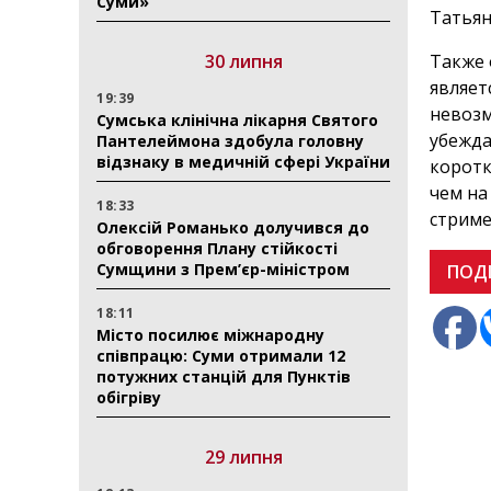
Суми»
Татьян
Также 
30 липня
являет
19:39
невозм
Сумська клінічна лікарня Святого
убежда
Пантелеймона здобула головну
відзнаку в медичній сфері України
коротк
чем на
18:33
стриме
Олексій Романько долучився до
обговорення Плану стійкості
Сумщини з Прем’єр-міністром
ПОД
18:11
Місто посилює міжнародну
співпрацю: Суми отримали 12
потужних станцій для Пунктів
обігріву
29 липня