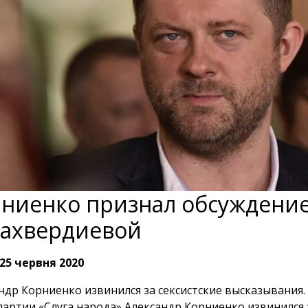
ниенко признал обсуждени
ахвердиевой
25 червня 2020
ндр Корниенко извинился за сексистские высказывания.
партии «Слуга народа» Александр Корниенко извинился 