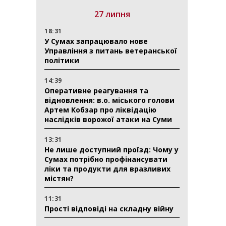
27 липня
18:31
У Сумах запрацювало нове
Управління з питань ветеранської
політики
14:39
Оперативне реагування та
відновлення: в.о. міського голови
Артем Кобзар про ліквідацію
наслідків ворожої атаки на Суми
13:31
Не лише доступний проїзд: Чому у
Сумах потрібно профінансувати
ліки та продукти для вразливих
містян?
11:31
Прості відповіді на складну війну