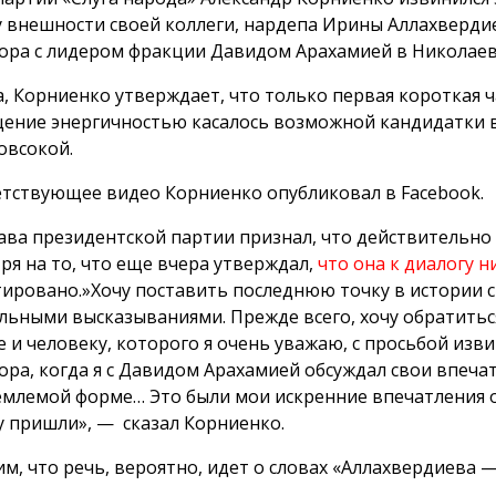
 внешности своей коллеги, нардепа Ирины Аллахвердие
ора с лидером фракции Давидом Арахамией в Николаев
, Корниенко утверждает, что только первая короткая ч
ение энергичностью касалось возможной кандидатки в
овсокой.
тствующее видео Корниенко опубликовал в Facebook.
лава президентской партии признал, что действительно
ря на то, что еще вчера утверждал,
что она к диалогу 
ировано.»Хочу поставить последнюю точку в истории
льными высказываниями. Прежде всего, хочу обратитьс
е и человеку, которого я очень уважаю, с просьбой из
ора, когда я с Давидом Арахамией обсуждал свои впечат
млемой форме… Это были мои искренние впечатления от
у пришли», — сказал Корниенко.
м, что речь, вероятно, идет о словах «Аллахвердиева —