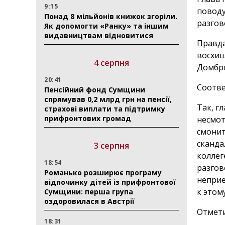
9:15
поводу
Понад 8 мільйонів книжок згоріли.
разгов
Як допомогти «Ранку» та іншим
видавництвам відновитися
Правда
восхищ
4 серпня
Домбр
20:41
Соотве
Пенсійний фонд Сумщини
спрямував 0,2 млрд грн на пенсії,
Так, г
страхові виплати та підтримку
прифронтових громад
несмот
смонит
сканда
3 серпня
коллег
18:54
разгов
Романько розширює програму
неприе
відпочинку дітей із прифронтової
к этом
Сумщини: перша група
оздоровилася в Австрії
Отмети
18:31