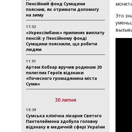
монета
Пенсійний фонд Сумщини
пояснив, як отримати допомогу
на зиму
Это зн
уменьш
17:52
вызыва
«Укрексімбанк» припиняє виплату
пенсій: у Пенсійному фонді
Сумщини пояснили, що робити
людям
11:01
Артем Кобзар вручив родинам 20
полеглих Героїв відзнаки
«Почесного громадянина міста
Суми»
30 липня
19:39
Сумська клінічна лікарня Святого
Пантелеймона здобула головну
відзнаку в медичній сфері України