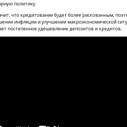
рную политику.
ачит, что кредитование будет более рискованным, поэт
ении инфляции и улучшении макроэкономической ситуа
ет постепенное удешевление депозитов и кредитов.