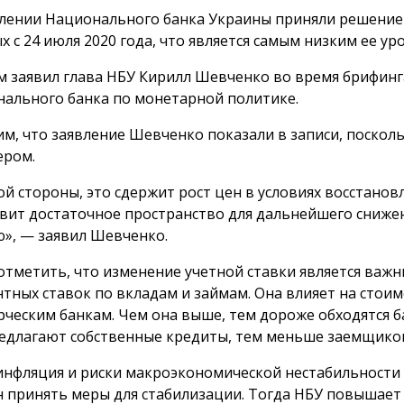
лении Национального банка Украины приняли решение 
х с 24 июля 2020 года, что является самым низким ее 
м заявил глава НБУ Кирилл Шевченко во время брифинг
ального банка по монетарной политике.
м, что заявление Шевченко показали в записи, посколь
ером.
ой стороны, это сдержит рост цен в условиях восстановл
вит достаточное пространство для дальнейшего сниже
», — заявил Шевченко.
отметить, что изменение учетной ставки является важ
тных ставок по вкладам и займам. Она влияет на стои
ческим банкам. Чем она выше, тем дороже обходятся 
едлагают собственные кредиты, тем меньше заемщико
инфляция и риски макроэкономической нестабильности 
 принять меры для стабилизации. Тогда НБУ повышает