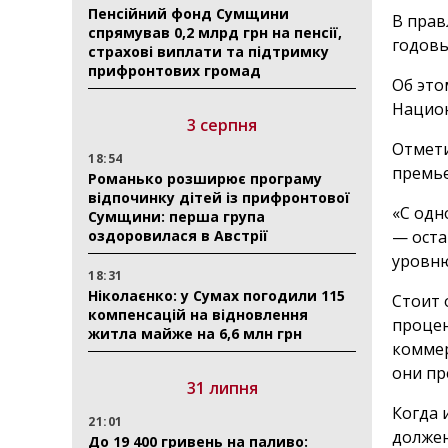
Пенсійний фонд Сумщини
В прав
спрямував 0,2 млрд грн на пенсії,
годовы
страхові виплати та підтримку
прифронтових громад
Об это
Национ
3 серпня
Отмети
18:54
премь
Романько розширює програму
відпочинку дітей із прифронтової
«С одн
Сумщини: перша група
оздоровилася в Австрії
— оста
уровню
18:31
Ніколаєнко: у Сумах погодили 115
Стоит 
компенсацій на відновлення
процен
житла майже на 6,6 млн грн
коммер
они пр
31 липня
Когда 
21:01
должен
До 19 400 гривень на паливо: