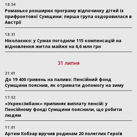
18:54
Романько розширює програму відпочинку дітей із
прифронтової Сумщини: перша група оздоровилася в
Австрії
18:31
Ніколаєнко: у Сумах погодили 115 компенсацій на
відновлення житла майже на 6,6 млн грн
31 липня
21:01
До 19 400 гривень на паливо: Пенсійний фонд
Сумщини пояснив, як отримати допомогу на зиму
17:52
«Укрексімбанк» припиняє виплату пенсій: у
Пенсійному фонді Сумщини пояснили, що робити
людям
11:01
Артем Кобзар вручив родинам 20 полеглих Героїв