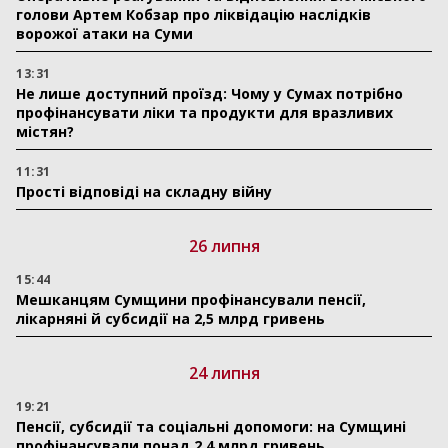
голови Артем Кобзар про ліквідацію наслідків
ворожої атаки на Суми
13:31
Не лише доступний проїзд: Чому у Сумах потрібно
профінансувати ліки та продукти для вразливих
містян?
11:31
Прості відповіді на складну війну
26 липня
15:44
Мешканцям Сумщини профінансували пенсії,
лікарняні й субсидії на 2,5 млрд гривень
24 липня
19:21
Пенсії, субсидії та соціальні допомоги: на Сумщині
профінансували понад 2,4 млрд гривень