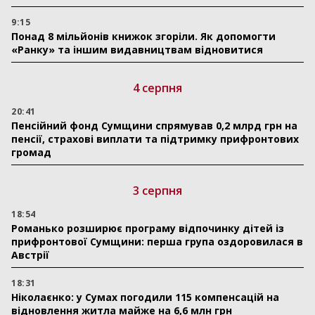
9:15
Понад 8 мільйонів книжок згоріли. Як допомогти
«Ранку» та іншим видавництвам відновитися
4 серпня
20:41
Пенсійний фонд Сумщини спрямував 0,2 млрд грн на
пенсії, страхові виплати та підтримку прифронтових
громад
3 серпня
18:54
Романько розширює програму відпочинку дітей із
прифронтової Сумщини: перша група оздоровилася в
Австрії
18:31
Ніколаєнко: у Сумах погодили 115 компенсацій на
відновлення житла майже на 6,6 млн грн