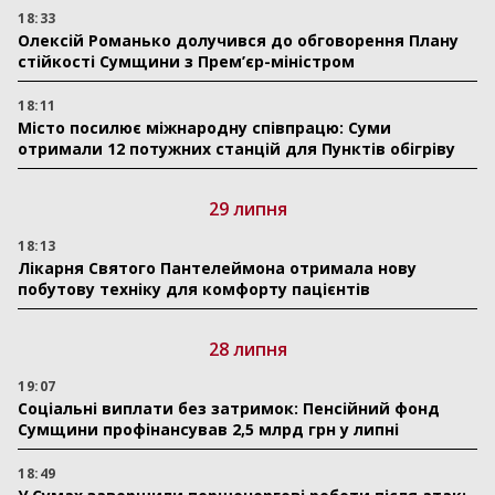
18:33
Олексій Романько долучився до обговорення Плану
стійкості Сумщини з Прем’єр-міністром
18:11
Місто посилює міжнародну співпрацю: Суми
отримали 12 потужних станцій для Пунктів обігріву
29 липня
18:13
Лікарня Святого Пантелеймона отримала нову
побутову техніку для комфорту пацієнтів
28 липня
19:07
Соціальні виплати без затримок: Пенсійний фонд
Сумщини профінансував 2,5 млрд грн у липні
18:49