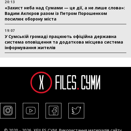
20:13
«Захист неба над Сумами — це дії, а не лише слова»:
Вадим Акпєров разом із Петром Порошенком
посилює оборону міста
19:07
У Сумській громаді працюють офіційна державна
система оповіщення та додаткова місцева система
інформування жителів
© 2020 - 2026, XFILES СУМ. Використання матеріалів сайту