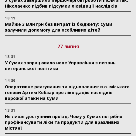
У Сумах завершили першочергові роботи після атак:
Ніколаєнко підбив підсумки ліквідації наслідків
18:11
Майже 3 млн грн без витрат із бюджету: Суми
залучили допомогу для особливих дітей
27 липня
18:31
У Сумах запрацювало нове Управління з питань
ветеранської політики
14:39
Оперативне реагування та відновлення: в.о. міського
голови Артем Кобзар про ліквідацію наслідків
ворожої атаки на Суми
13:31
Не лише доступний проїзд: Чому у Сумах потрібно
профінансувати ліки та продукти для вразливих
містян?