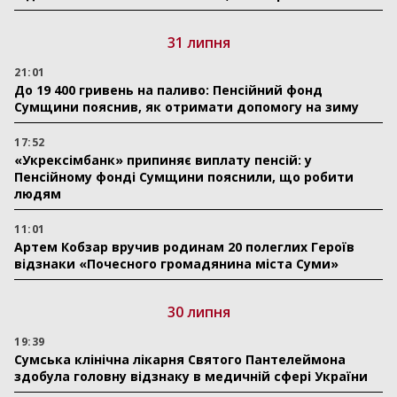
31 липня
21:01
До 19 400 гривень на паливо: Пенсійний фонд
Сумщини пояснив, як отримати допомогу на зиму
17:52
«Укрексімбанк» припиняє виплату пенсій: у
Пенсійному фонді Сумщини пояснили, що робити
людям
11:01
Артем Кобзар вручив родинам 20 полеглих Героїв
відзнаки «Почесного громадянина міста Суми»
30 липня
19:39
Сумська клінічна лікарня Святого Пантелеймона
здобула головну відзнаку в медичній сфері України