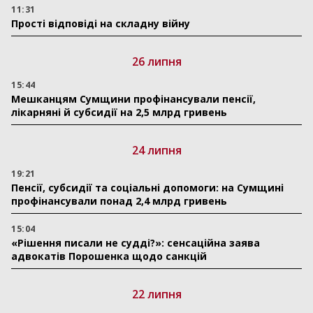
11:31
Прості відповіді на складну війну
26 липня
15:44
Мешканцям Сумщини профінансували пенсії,
лікарняні й субсидії на 2,5 млрд гривень
24 липня
19:21
Пенсії, субсидії та соціальні допомоги: на Сумщині
профінансували понад 2,4 млрд гривень
15:04
«Рішення писали не судді?»: сенсаційна заява
адвокатів Порошенка щодо санкцій
22 липня