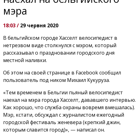
мэра
18:03 /
29 червня 2020
В бельгийском городе Хасселт велосипедист в
нетрезвом виде столкнулся с мэром, который
рассказывал о праздновании городского дня
местной наливки.
Об этом на своей странице в Facebook сообщил
пользователь под ником Михаил Кукуруза.
«Тем временем в Бельгии пьяный велосипедист
наехал на мэра города Хасселт, дававшего интервью.
Как хорошо, что служба охраны вовремя вмешалась).
Мэр, кстати, обсуждал с журналистом ежегодный
городской фестиваль женевера (крепкий джин,
которым славится город)», — написал он.