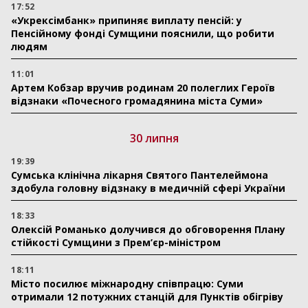
17:52
«Укрексімбанк» припиняє виплату пенсій: у
Пенсійному фонді Сумщини пояснили, що робити
людям
11:01
Артем Кобзар вручив родинам 20 полеглих Героїв
відзнаки «Почесного громадянина міста Суми»
30 липня
19:39
Сумська клінічна лікарня Святого Пантелеймона
здобула головну відзнаку в медичній сфері України
18:33
Олексій Романько долучився до обговорення Плану
стійкості Сумщини з Прем’єр-міністром
18:11
Місто посилює міжнародну співпрацю: Суми
отримали 12 потужних станцій для Пунктів обігріву