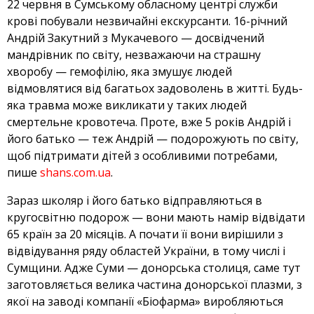
22 червня в Сумському обласному центрі служби
крові побували незвичайні екскурсанти. 16-річний
Андрій Закутний з Мукачевого — досвідчений
мандрівник по світу, незважаючи на страшну
хворобу — гемофілію, яка змушує людей
відмовлятися від багатьох задоволень в житті. Будь-
яка травма може викликати у таких людей
смертельне кровотеча. Проте, вже 5 років Андрій і
його батько — теж Андрій — подорожують по світу,
щоб підтримати дітей з особливими потребами,
пише
shans.com.ua
.
Зараз школяр і його батько відправляються в
кругосвітню подорож — вони мають намір відвідати
65 країн за 20 місяців. А почати її вони вирішили з
відвідування ряду областей України, в тому числі і
Сумщини. Адже Суми — донорська столиця, саме тут
заготовляється велика частина донорської плазми, з
якої на заводі компанії «Біофарма» виробляються