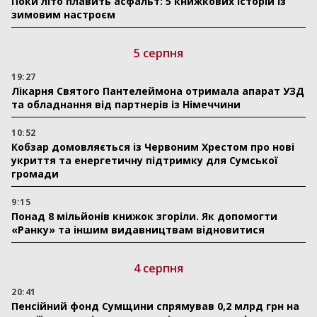
Поки літо плавить асфальт: 5 книжкових історій із
зимовим настроєм
5 серпня
19:27
Лікарня Святого Пантелеймона отримала апарат УЗД
та обладнання від партнерів із Німеччини
10:52
Кобзар домовляється із Червоним Хрестом про нові
укриття та енергетичну підтримку для Сумської
громади
9:15
Понад 8 мільйонів книжок згоріли. Як допомогти
«Ранку» та іншим видавництвам відновитися
4 серпня
20:41
Пенсійний фонд Сумщини спрямував 0,2 млрд грн на