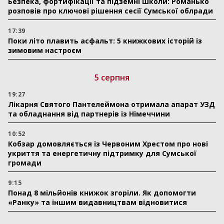
Безпека, фортифікації та підземні школи: Романько
розповів про ключові рішення сесії Сумської облради
17:39
Поки літо плавить асфальт: 5 книжкових історій із
зимовим настроєм
5 серпня
19:27
Лікарня Святого Пантелеймона отримала апарат УЗД
та обладнання від партнерів із Німеччини
10:52
Кобзар домовляється із Червоним Хрестом про нові
укриття та енергетичну підтримку для Сумської
громади
9:15
Понад 8 мільйонів книжок згоріли. Як допомогти
«Ранку» та іншим видавництвам відновитися