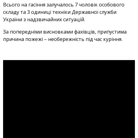
Всього на гасіння залучалось 7 чоловік особового
складу та 3 одиниці техніки Державної служби
України з надзвичайних ситуацій.
За попередніми висновками фахівців, припустима
причина пожежі – необережність під час куріння.