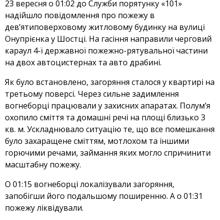
23 вересня о 01:02 до Служби порятунку «101»
надійшло повідомлення про пожежу в
дев’ятиповерховому житловому будинку на вулиці
Онупрієнка у Шостці. На гасіння направили черговий
караул 4-ї державної пожежно-рятувальної частини
на двох автоцистернах та авто драбині.
Як було встановлено, загоряння сталося у квартирі на
третьому поверсі. Через сильне задимлення
вогнеборці працювали у захисних апаратах. Полум’я
охопило сміття та домашні речі на площі близько 3
кв. м. Ускладнювало ситуацію те, що все помешкання
було захаращене сміттям, мотлохом та іншими
горючими речами, займання яких могло спричинити
масштабну пожежу.
О 01:15 вогнеборці локалізували загоряння,
запобігши його подальшому поширенню. А о 01:31
пожежу ліквідували.