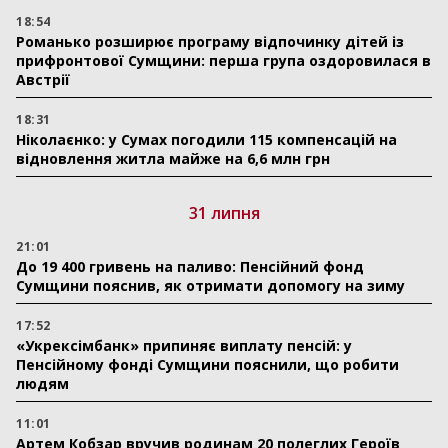
18:54
Романько розширює програму відпочинку дітей із
прифронтової Сумщини: перша група оздоровилася в
Австрії
18:31
Ніколаєнко: у Сумах погодили 115 компенсацій на
відновлення житла майже на 6,6 млн грн
31 липня
21:01
До 19 400 гривень на паливо: Пенсійний фонд
Сумщини пояснив, як отримати допомогу на зиму
17:52
«Укрексімбанк» припиняє виплату пенсій: у
Пенсійному фонді Сумщини пояснили, що робити
людям
11:01
Артем Кобзар вручив родинам 20 полеглих Героїв