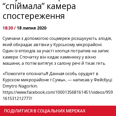
“спіймала” камера
спостереження
18:30 /
18 липня 2020
Сумчани з допомогою соцмереж розшукують злодія,
який обкрадає автівки у Курському мікрорайоні.
Один із епізодів за участі хлопця потрапив на запис
камери. Спочатку він кидає каменюку у вікно
машини, а потім витягує з салону речі й тікає геть.
«Помогите опознать!!! Данная особь орудует в
Курском микрорайоне г.Сумы», — написав у Фейсбуці
Dmytro Nagorkin.
https://www.facebook.com/100013568161451/videos/959
161531212777/
ПОДІЛИТИСЯ В СОЦІАЛЬНИХ МЕРЕЖАХ