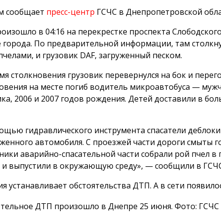
ом сообщает
пресс-центр
ГСЧС в Днепропетровской обла
оизошло в 04:16 на перекрестке проспекта Слободског
 города. По предварительной информации, там столкну
 пчелами, и грузовик DAF, загруженный песком.
мя столкновения грузовик перевернулся на бок и перег
овения на месте погиб водитель микроавтобуса — мужч
ка, 2006 и 2007 годов рождения. Детей доставили в бо
ощью гидравлического инструмента спасатели деблоки
женного автомобиля. С проезжей части дороги смыты 
ники аварийно-спасательной части собрали рой пчел в
 и выпустили в окружающую среду», — сообщили в ГСЧС
я устанавливает обстоятельства ДТП. А в сети появило