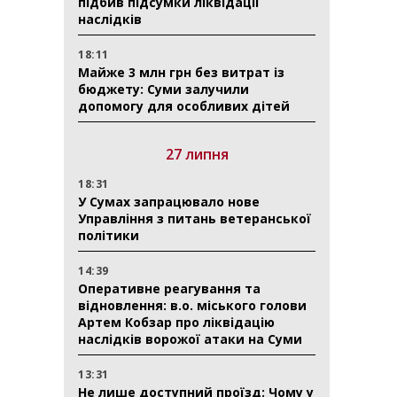
підбив підсумки ліквідації
наслідків
18:11
Майже 3 млн грн без витрат із
бюджету: Суми залучили
допомогу для особливих дітей
27 липня
18:31
У Сумах запрацювало нове
Управління з питань ветеранської
політики
14:39
Оперативне реагування та
відновлення: в.о. міського голови
Артем Кобзар про ліквідацію
наслідків ворожої атаки на Суми
13:31
Не лише доступний проїзд: Чому у