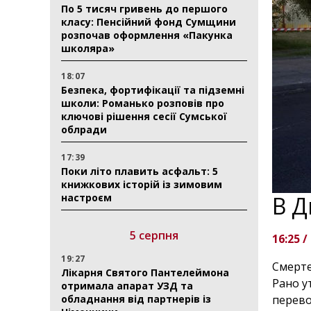
По 5 тисяч гривень до першого
класу: Пенсійний фонд Сумщини
розпочав оформлення «Пакунка
школяра»
18:07
Безпека, фортифікації та підземні
школи: Романько розповів про
ключові рішення сесії Сумської
облради
17:39
Поки літо плавить асфальт: 5
книжкових історій із зимовим
настроєм
В Д
5 серпня
16:25 /
19:27
Смерте
Лікарня Святого Пантелеймона
Рано у
отримала апарат УЗД та
обладнання від партнерів із
перево