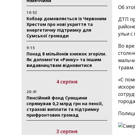
Німеччини
Об эт
10:52
Кобзар домовляється із Червоним
ДТП пр
Хрестом про нові укриття та
районе
енергетичну підтримку для
ульи с
Сумської громади
Во вре
9:15
столкн
Понад 8 мільйонів книжок згоріли.
Як допомогти «Ранку» та іншим
мальчи
видавництвам відновитися
травм.
«С пом
4 серпня
искоре
20:41
сотруд
Пенсійний фонд Сумщини
города
спрямував 0,2 млрд грн на пенсії,
страхові виплати та підтримку
Полици
прифронтових громад
3 серпня