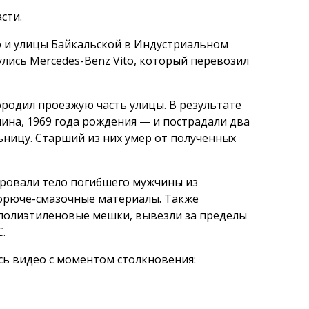
сти.
о и улицы Байкальской в Индустриальном
лись Mercedes-Benz Vito, который перевозил
ородил проезжую часть улицы. В результате
ина, 1969 года рождения — и пострадали два
льницу. Старший из них умер от полученных
ровали тело погибшего мужчины из
горюче-смазочные материалы. Также
 полиэтиленовые мешки, вывезли за пределы
.
сь видео с моментом столкновения: