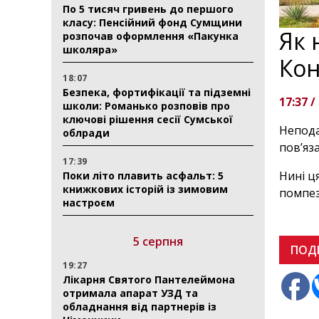
По 5 тисяч гривень до першого
класу: Пенсійний фонд Сумщини
Як 
розпочав оформлення «Пакунка
школяра»
Кон
18:07
Безпека, фортифікації та підземні
17:37 /
школи: Романько розповів про
ключові рішення сесії Сумської
Непода
облради
пов’яз
17:39
Нині ця
Поки літо плавить асфальт: 5
книжкових історій із зимовим
помпез
настроєм
5 серпня
ПОД
19:27
Лікарня Святого Пантелеймона
отримала апарат УЗД та
обладнання від партнерів із