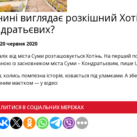
нині виглядає розкішний Хот
дратьєвих?
20 червня 2020
лік від міста Суми розташовується Хотінь. На перший пог
аною із засновником міста Суми – Кондратьєвим, пише 
, колись помпезна історія, ховається під уламками. А збе
ним маєтком — у відео:
ІЛИТИСЯ В СОЦІАЛЬНИХ МЕРЕЖАХ