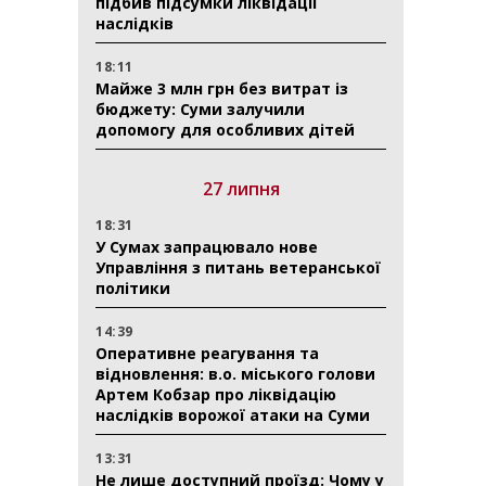
підбив підсумки ліквідації
наслідків
18:11
Майже 3 млн грн без витрат із
бюджету: Суми залучили
допомогу для особливих дітей
27 липня
18:31
У Сумах запрацювало нове
Управління з питань ветеранської
політики
14:39
Оперативне реагування та
відновлення: в.о. міського голови
Артем Кобзар про ліквідацію
наслідків ворожої атаки на Суми
13:31
Не лише доступний проїзд: Чому у