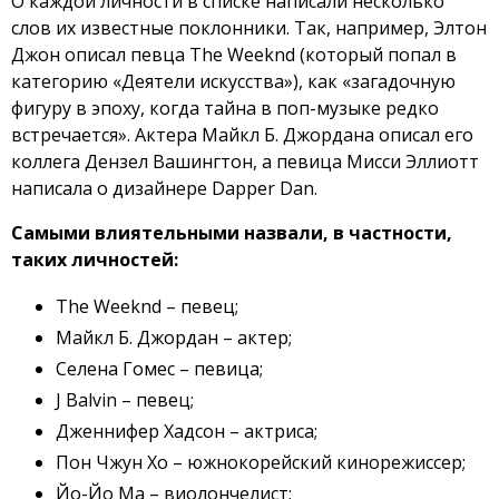
О каждой личности в списке написали несколько
слов их известные поклонники. Так, например, Элтон
Джон описал певца The Weeknd (который попал в
категорию «Деятели искусства»), как «загадочную
фигуру в эпоху, когда тайна в поп-музыке редко
встречается». Актера Майкл Б. Джордана описал его
коллега Дензел Вашингтон, а певица Мисси Эллиотт
написала о дизайнере Dapper Dan.
Самыми влиятельными назвали, в частности,
таких личностей:
The Weeknd – певец;
Майкл Б. Джордан – актер;
Селена Гомес – певица;
J Balvin – певец;
Дженнифер Хадсон – актриса;
Пон Чжун Хо – южнокорейский кинорежиссер;
Йо-Йо Ма – виолончелист;