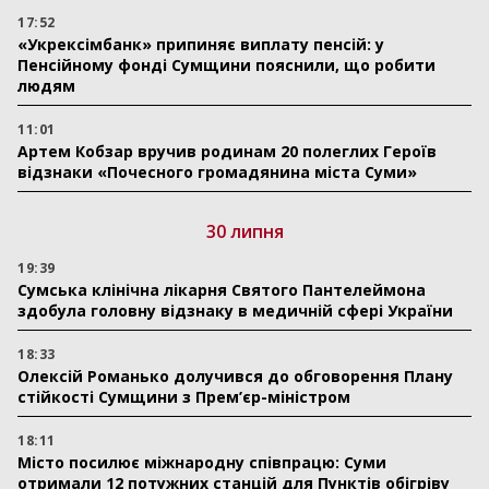
17:52
«Укрексімбанк» припиняє виплату пенсій: у
Пенсійному фонді Сумщини пояснили, що робити
людям
11:01
Артем Кобзар вручив родинам 20 полеглих Героїв
відзнаки «Почесного громадянина міста Суми»
30 липня
19:39
Сумська клінічна лікарня Святого Пантелеймона
здобула головну відзнаку в медичній сфері України
18:33
Олексій Романько долучився до обговорення Плану
стійкості Сумщини з Прем’єр-міністром
18:11
Місто посилює міжнародну співпрацю: Суми
отримали 12 потужних станцій для Пунктів обігріву