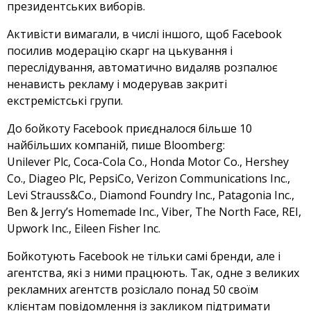
президентських виборів.
Активісти вимагали, в числі іншого, щоб Facebook
посилив модерацію скарг на цькування і
переслідування, автоматично видаляв розпалює
ненависть рекламу і модерував закриті
екстремістські групи.
До бойкоту Facebook приєдналося більше 10
найбільших компаній, пише Bloomberg:
Unilever Plc, Coca-Cola Co., Honda Motor Co., Hershey
Co., Diageo Plc, PepsiCo, Verizon Communications Inc.,
Levi Strauss&Co., Diamond Foundry Inc., Patagonia Inc.,
Ben & Jerry’s Homemade Inc., Viber, The North Face, REI,
Upwork Inc., Eileen Fisher Inc.
Бойкотують Facebook не тільки самі бренди, але і
агентства, які з ними працюють. Так, одне з великих
рекламних агентств розіслало понад 50 своїм
клієнтам повідомлення із закликом підтримати