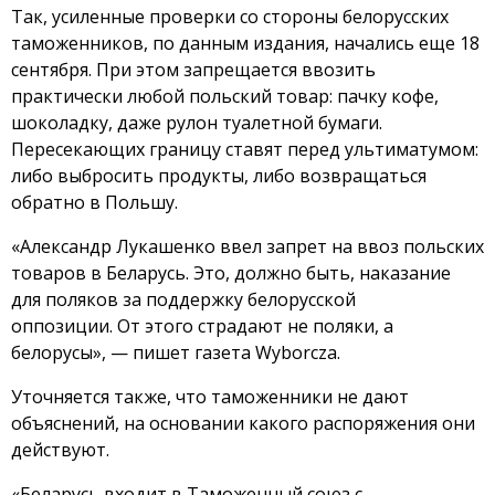
Так, усиленные проверки со стороны белорусских
таможенников, по данным издания, начались еще 18
сентября. При этом запрещается ввозить
практически любой польский товар: пачку кофе,
шоколадку, даже рулон туалетной бумаги.
Пересекающих границу ставят перед ультиматумом:
либо выбросить продукты, либо возвращаться
обратно в Польшу.
«Александр Лукашенко ввел запрет на ввоз польских
товаров в Беларусь. Это, должно быть, наказание
для поляков за поддержку белорусской
оппозиции. От этого страдают не поляки, а
белорусы», — пишет газета Wyborcza.
Уточняется также, что таможенники не дают
объяснений, на основании какого распоряжения они
действуют.
«Беларусь входит в Таможенный союз с