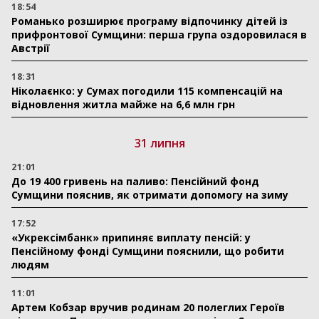
18:54
Романько розширює програму відпочинку дітей із
прифронтової Сумщини: перша група оздоровилася в
Австрії
18:31
Ніколаєнко: у Сумах погодили 115 компенсацій на
відновлення житла майже на 6,6 млн грн
31 липня
21:01
До 19 400 гривень на паливо: Пенсійний фонд
Сумщини пояснив, як отримати допомогу на зиму
17:52
«Укрексімбанк» припиняє виплату пенсій: у
Пенсійному фонді Сумщини пояснили, що робити
людям
11:01
Артем Кобзар вручив родинам 20 полеглих Героїв