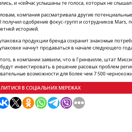
лись, и «сейчас услышаны те голоса, которых не слыша
словам, компания рассматривала другие потенциальные
al получил одобрение фокус-групп и сотрудников Mars, 
етней историей.
упаковка продукции бренда сохранит знакомые потреб
упаковке начнут продаваться в начале следующего года
того, в компании заявили, что в Гринвилле, штат Мисс
, будут инвестировать в решение расовых проблем рег
вательные возможности для более чем 7 500 чернокож
ІЛИТИСЯ В СОЦІАЛЬНИХ МЕРЕЖАХ