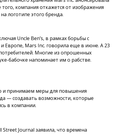
лительного хранения Mars Inc. анонсировала
ме того, компания откажется от изображения
на логотипе этого бренда.
ючая Uncle Ben’s, в рамках борьбы с
 Европе, Mars Inc. говорила еще в июне. А 23
и потребителей. Многие из опрошенных
уке-бабочке напоминает им о рабстве.
но и принимаем меры для повышения
нда — создавать возможности, которые
сь в компании.
Street Journal заявила, что времена