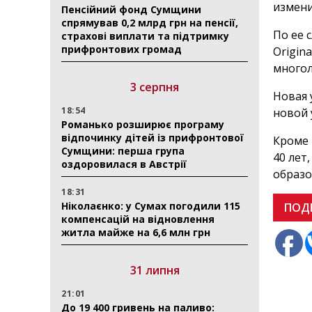
измени
Пенсійний фонд Сумщини
спрямував 0,2 млрд грн на пенсії,
По ее 
страхові виплати та підтримку
прифронтових громад
Origin
многол
3 серпня
Новая 
18:54
новой 
Романько розширює програму
відпочинку дітей із прифронтової
Кроме 
Сумщини: перша група
40 лет
оздоровилася в Австрії
образо
18:31
Ніколаєнко: у Сумах погодили 115
ПОД
компенсацій на відновлення
житла майже на 6,6 млн грн
31 липня
21:01
До 19 400 гривень на паливо: