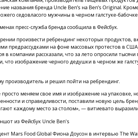
анская компания, производитель пищевых продуктов д
ние названия бренда Uncle Ben’s на Ben’s Original. Кро
ожего седовласого мужчины в черном галстуке-бабочке 
менах пресс-служба бренда сообщила в Фейсбук.
рении произвести ребрендинг некоторых продуктов, вкл
ми предрассудками на фоне массовых протестов в США и
ря в компании рассказали, что за лето опросили тысяч
и, что изображение черного дедушки в черном же галст
у производитель и решил пойти на ребрендинг.
 просто меняем свое имя и изображение на упаковке, 
енности и справедливости, поставили новую цель бре
гают каждому место за столом», — витиевато выразили
ент Mars Food Global Фиона Доусон в интервью The Wall 