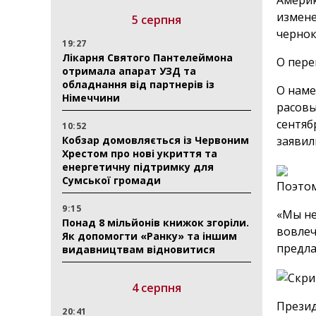
Америк
измене
5 серпня
чернок
19:27
Лікарня Святого Пантелеймона
О пере
отримала апарат УЗД та
обладнання від партнерів із
О наме
Німеччини
расовы
сентяб
10:52
Кобзар домовляється із Червоним
заявил
Хрестом про нові укриття та
енергетичну підтримку для
Сумської громади
Поэтом
9:15
«Мы не
Понад 8 мільйонів книжок згоріли.
вовлеч
Як допомогти «Ранку» та іншим
предла
видавництвам відновитися
4 серпня
Презид
20:41