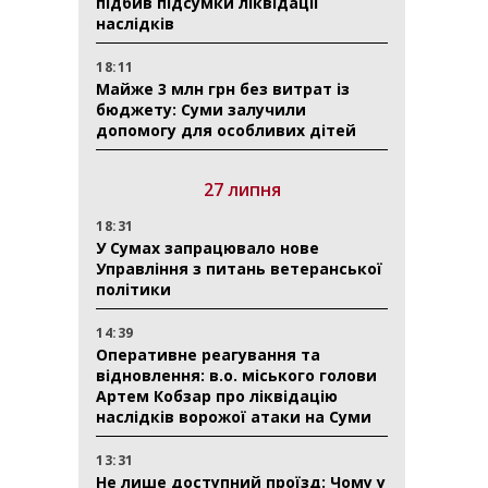
підбив підсумки ліквідації
наслідків
18:11
Майже 3 млн грн без витрат із
бюджету: Суми залучили
допомогу для особливих дітей
27 липня
18:31
У Сумах запрацювало нове
Управління з питань ветеранської
політики
14:39
Оперативне реагування та
відновлення: в.о. міського голови
Артем Кобзар про ліквідацію
наслідків ворожої атаки на Суми
13:31
Не лише доступний проїзд: Чому у