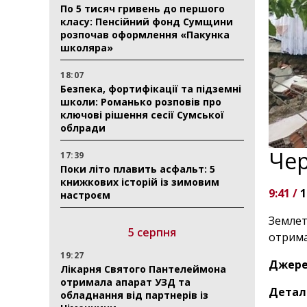
По 5 тисяч гривень до першого
класу: Пенсійний фонд Сумщини
розпочав оформлення «Пакунка
школяра»
18:07
Безпека, фортифікації та підземні
школи: Романько розповів про
ключові рішення сесії Сумської
облради
Чер
17:39
Поки літо плавить асфальт: 5
книжкових історій із зимовим
9:41 /
1
настроєм
Землет
5 серпня
отрима
19:27
Джере
Лікарня Святого Пантелеймона
отримала апарат УЗД та
Деталі
обладнання від партнерів із