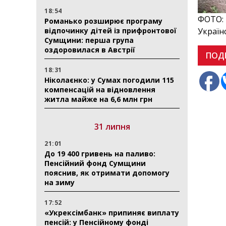
18:54
ФОТО: 
Романько розширює програму
відпочинку дітей із прифронтової
Україн
Сумщини: перша група
оздоровилася в Австрії
ПОД
18:31
Ніколаєнко: у Сумах погодили 115
компенсацій на відновлення
житла майже на 6,6 млн грн
31 липня
21:01
До 19 400 гривень на паливо:
Пенсійний фонд Сумщини
пояснив, як отримати допомогу
на зиму
17:52
«Укрексімбанк» припиняє виплату
пенсій: у Пенсійному фонді