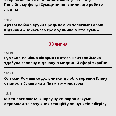
Пенсійному фонді Сумщини пояснили, що робити
людям
11:01
Артем Кобзар вручив родинам 20 полеглих Героїв
відзнаки «Почесного громадянина міста Суми»
30 липня
19:39
Сумська клінічна лікарня Святого Пантелеймона
здобула головну відзнаку в медичній сфері України
18:33
Олексій Романько долучився до обговорення Плану
стійкості Сумщини з Прем’єр-міністром
18:11
Місто посилює міжнародну співпрацю: Суми
отримали 12 потужних станцій для Пунктів обігріву