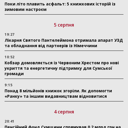
Поки літо плавить асфальт: 5 книжкових історій із
зимовим настроєм
5 серпня
19:27
Лікарня Святого Пантелеймона отримала апарат УЗД
та обладнання від партнерів із Німеччини
10:52
Кобзар домовляється із Червоним Хрестом про нові
укриття та енергетичну підтримку для Сумської
громади
9:15
Понад 8 мільйонів книжок згоріли. Як допомогти
«Ранку» та іншим видавництвам відновитися
4 серпня
20:41
Пенсійний фонд Сумщини спрямував 0,2 млрд грн на