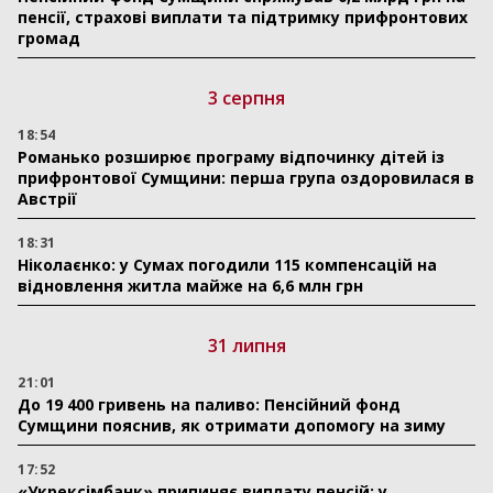
пенсії, страхові виплати та підтримку прифронтових
громад
3 серпня
18:54
Романько розширює програму відпочинку дітей із
прифронтової Сумщини: перша група оздоровилася в
Австрії
18:31
Ніколаєнко: у Сумах погодили 115 компенсацій на
відновлення житла майже на 6,6 млн грн
31 липня
21:01
До 19 400 гривень на паливо: Пенсійний фонд
Сумщини пояснив, як отримати допомогу на зиму
17:52
«Укрексімбанк» припиняє виплату пенсій: у