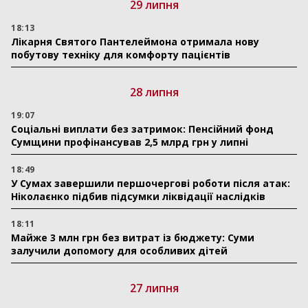
29 липня
18:13
Лікарня Святого Пантелеймона отримала нову
побутову техніку для комфорту пацієнтів
28 липня
19:07
Соціальні виплати без затримок: Пенсійний фонд
Сумщини профінансував 2,5 млрд грн у липні
18:49
У Сумах завершили першочергові роботи після атак:
Ніколаєнко підбив підсумки ліквідації наслідків
18:11
Майже 3 млн грн без витрат із бюджету: Суми
залучили допомогу для особливих дітей
27 липня