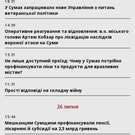
18:31
У Сумах запрацювало нове Управління з питань
ветеранської політики
14:39
Оперативне реагування та відновлення: в.о. міського
голови Артем Кобзар про ліквідацію наслідків
ворожої атаки на Суми
13:31
Не лише доступний проїзд: Чому у Сумах потрібно
профінансувати ліки та продукти для вразливих
містян?
11:31
Прості відповіді на складну війну
26 липня
15:44
Мешканцям Сумщини профінансували пенсії,
лікарняні й субсидії на 2,5 млрд гривень