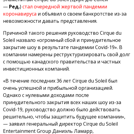
—
Ред.
)
стал очередной жертвой пандемии
коронавируса
и объявил о своем банкротстве из-за
невозможности давать представления.
Причиной такого решения руководство Cirque du
Soleil назвало «огромный сбой и принудительное
закрытие шоу в результате пандемии Сovid-19». В
компании намерены реструктуризировать свой долг
с помощью канадского правительства и частных
инвестиционных компаний.
«В течение последних 36 лет Cirque du Soleil был
очень успешной и прибыльной организацией.
Однако с нулевыми доходами после
принудительного закрытия всех наших шоу из-за
Сovid-19, руководство должно было действовать
решительно, чтобы защитить будущее компании»,
— заявил генеральный директор Cirque du Soleil
Entertainment Group Даниэль Ламарр,