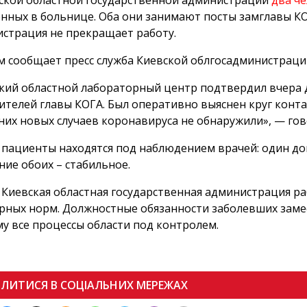
ской областной государственной администрации
два ч
нных в больнице. Оба они занимают посты замглавы КОГ
страция не прекращает работу.
м сообщает пресс служба Киевской облгосадминистрац
кий областной лабораторный центр подтвердил вчера дн
ителей главы КОГА. Был оперативно выяснен круг конт
них новых случаев коронавируса не обнаружили», — гов
 пациенты находятся под наблюдением врачей: один дом
ние обоих – стабильное.
 Киевская областная государственная администрация р
рных норм. Должностные обязанности заболевших замес
у все процессы области под контролем.
ІЛИТИСЯ В СОЦІАЛЬНИХ МЕРЕЖАХ