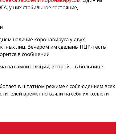
еловека заболели коронавирусом
. Один из
А, у них стабильное состояние,
ии
ем ​​наличие коронавируса у двух
актных лиц. Вечером им сделаны ПЦР-тесты.
орится в сообщении.
а на самоизоляции; второй – в больнице.
аботает в штатном режиме с соблюдением всех
тителей временно взяли на себя их коллеги.