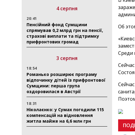
В Киев
зараже
4 серпня
админи
20:41
Пенсійний фонд Сумщини
Об это
спрямував 0,2 млрд грн на пенсії,
страхові виплати та підтримку
«Киевс
прифронтових громад
замест
Среди 
3 серпня
Сейчас
18:54
Состоя
Романько розширює програму
відпочинку дітей із прифронтової
Сейчас
Сумщини: перша група
санита
оздоровилася в Австрії
Поэтом
18:31
Ніколаєнко: у Сумах погодили 115
компенсацій на відновлення
житла майже на 6,6 млн грн
ПОД