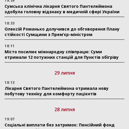
19:39
Сумська клінічна лікарня Святого Пантелеймона
здобула головну відзнаку в медичній сфері України
18:33
Олексій Романько долучився до обговорення Плану
стійкості Сумщини з Прем’єр-міністром
18:11
Місто посилює міжнародну співпрацю: Суми
отримали 12 потужних станцій для Пунктів обігріву
29 липня
18:13
Лікарня Святого Пантелеймона отримала нову
побутову техніку для комфорту пацієнтів
28 липня
19:07
Соціальні виплати без затримок: Пенсійний фонд