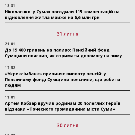
18:31
Ніколаєнко: у Сумах погодили 115 компенсацій на
відновлення житла майже на 6,6 млн грн
31 липня
21:01
До 19 400 гривень на паливо: Пенсійний фонд
Сумщини пояснив, як отримати допомогу на зиму
17:52
«Укрексімбанк» припиняє виплату пенсій: у
Пенсійному фонді Сумщини пояснили, що робити
людям
11:01
Артем Кобзар вручив родинам 20 полеглих Героїв
відзнаки «Почесного громадянина міста Суми»
30 липня