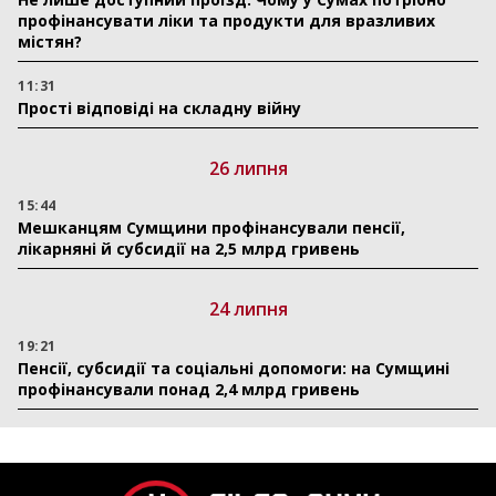
профінансувати ліки та продукти для вразливих
містян?
11:31
Прості відповіді на складну війну
26 липня
15:44
Мешканцям Сумщини профінансували пенсії,
лікарняні й субсидії на 2,5 млрд гривень
24 липня
19:21
Пенсії, субсидії та соціальні допомоги: на Сумщині
профінансували понад 2,4 млрд гривень