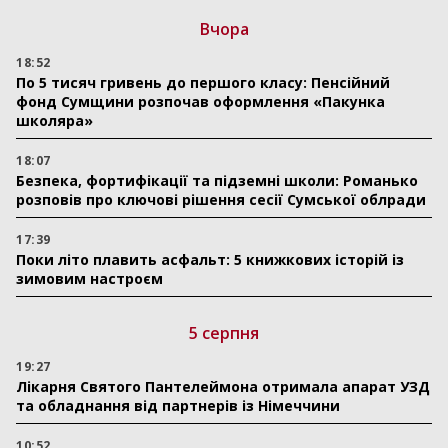
Вчора
18:52
По 5 тисяч гривень до першого класу: Пенсійний
фонд Сумщини розпочав оформлення «Пакунка
школяра»
18:07
Безпека, фортифікації та підземні школи: Романько
розповів про ключові рішення сесії Сумської облради
17:39
Поки літо плавить асфальт: 5 книжкових історій із
зимовим настроєм
5 серпня
19:27
Лікарня Святого Пантелеймона отримала апарат УЗД
та обладнання від партнерів із Німеччини
10:52