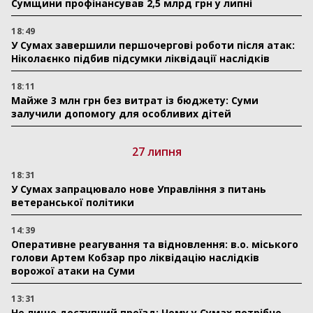
Сумщини профінансував 2,5 млрд грн у липні
18:49
У Сумах завершили першочергові роботи після атак:
Ніколаєнко підбив підсумки ліквідації наслідків
18:11
Майже 3 млн грн без витрат із бюджету: Суми
залучили допомогу для особливих дітей
27 липня
18:31
У Сумах запрацювало нове Управління з питань
ветеранської політики
14:39
Оперативне реагування та відновлення: в.о. міського
голови Артем Кобзар про ліквідацію наслідків
ворожої атаки на Суми
13:31
Не лише доступний проїзд: Чому у Сумах потрібно