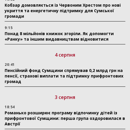
Кобзар домовляється із Червоним Хрестом про нові
укриття та енергетичну підтримку для Сумської
громади
9:15
Понад 8 мільйонів книжок згоріли. Як допомогти
«Ранку» та іншим видавництвам відновитися
4 серпня
20:41
Пенсійний фонд Сумщини спрямував 0,2 млрд грн на
пенсії, страхові виплати та підтримку прифронтових
громад
3 серпня
18:54
Романько розширює програму відпочинку дітей із
прифронтової Сумщини: перша група оздоровилася в
Австрії