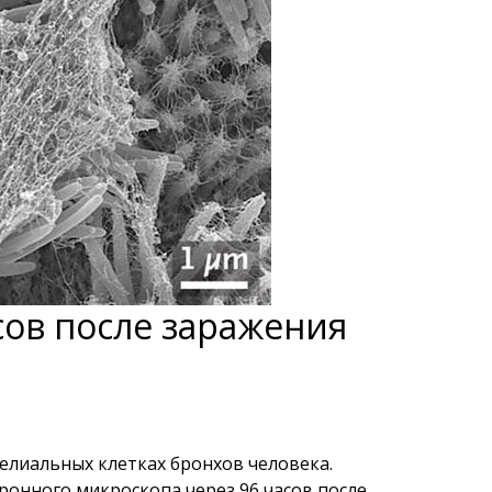
сов после заражения
елиальных клетках бронхов человека.
онного микроскопа через 96 часов после