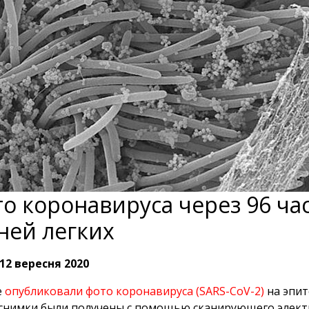
о коронавируса через 96 ча
ней легких
12 вересня 2020
е
опубликовали фото коронавируса (SARS-CoV-2)
на эпит
нимки были получены с помощью сканирующего электр