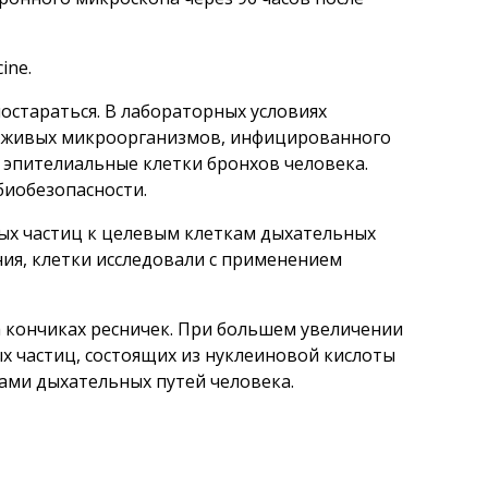
ine.
остараться. В лабораторных условиях
е живых микроорганизмов, инфицированного
в эпителиальные клетки бронхов человека.
биобезопасности.
ых частиц к целевым клеткам дыхательных
ения, клетки исследовали с применением
а кончиках ресничек. При большем увеличении
х частиц, состоящих из нуклеиновой кислоты
ами дыхательных путей человека.