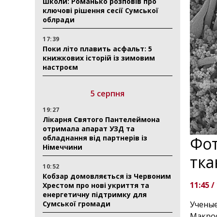
школи: Романько розповів про
ключові рішення сесії Сумської
облради
17:39
Поки літо плавить асфальт: 5
книжкових історій із зимовим
настроєм
5 серпня
19:27
Лікарня Святого Пантелеймона
отримала апарат УЗД та
обладнання від партнерів із
Фот
Німеччини
тка
10:52
Кобзар домовляється із Червоним
11:45 /
Хрестом про нові укриття та
енергетичну підтримку для
Сумської громади
Учены
Макрос