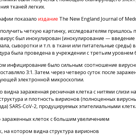
ния тканей легких.
рафии показало
издание
The New England Journal of Medc
получить четкую картинку, исследователям пришлось п
вирус был инокулирован (инокулирование — введени
ала, сыворотки и т.п. в ткани или питательные среды) 
ура была проведена в учреждении с третьим уровнем 
ом инфицирование было сильным: соотношение вирусн
составляло 3:1. Затем. через четверо суток после зараж
ующей электронной микроскопии.
о видна зараженная ресничная клетка с нитями слизи н
структура и плотность вирионов (полноценных вирусны
ида) SARS-CoV-2, продуцируемых эпителиальными клетк
, на котором видна структура вирионов