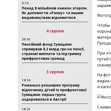
9:15
зараже
Понад 8 мільйонів книжок згоріли.
Як допомогти «Ранку» та іншим
Фотог
видавництвам відновитися
Чтобы 
4 серпня
корона
матери
20:41
Процед
Пенсійний фонд Сумщини
спрямував 0,2 млрд грн на пенсії,
При эт
страхові виплати та підтримку
прифронтових громад
путей 
сканир
3 серпня
На фот
18:54
видна 
Романько розширює програму
и капс
відпочинку дітей із прифронтової
Сумщини: перша група
оздоровилася в Австрії
Снимок
18:31