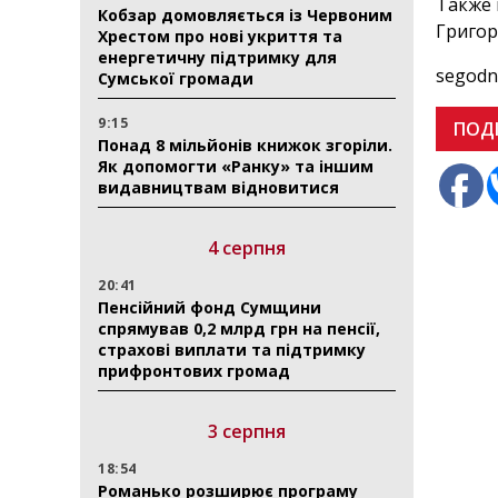
Также 
Кобзар домовляється із Червоним
Григор
Хрестом про нові укриття та
енергетичну підтримку для
segodn
Сумської громади
9:15
ПОД
Понад 8 мільйонів книжок згоріли.
Як допомогти «Ранку» та іншим
видавництвам відновитися
4 серпня
20:41
Пенсійний фонд Сумщини
спрямував 0,2 млрд грн на пенсії,
страхові виплати та підтримку
прифронтових громад
3 серпня
18:54
Романько розширює програму