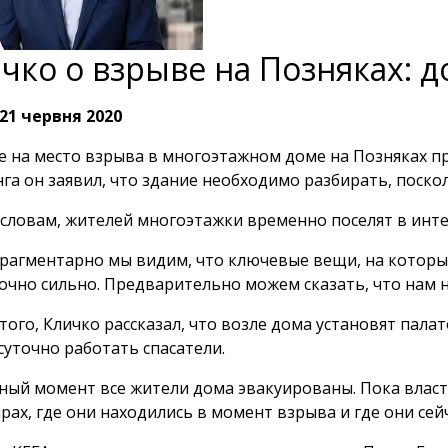
чко о взрыве на Позняках: 
21 червня 2020
е на место взрыва в многоэтажном доме на Позняках п
га он заявил, что здание необходимо разбирать, поско
 словам, жителей многоэтажки временно поселят в инте
рагментарно мы видим, что ключевые вещи, на которы
очно сильно. Предварительно можем сказать, что нам н
того, Кличко рассказал, что возле дома установят пала
суточно работать спасатели.
ный момент все жители дома эвакуированы. Пока власт
рах, где они находились в момент взрыва и где они сейч