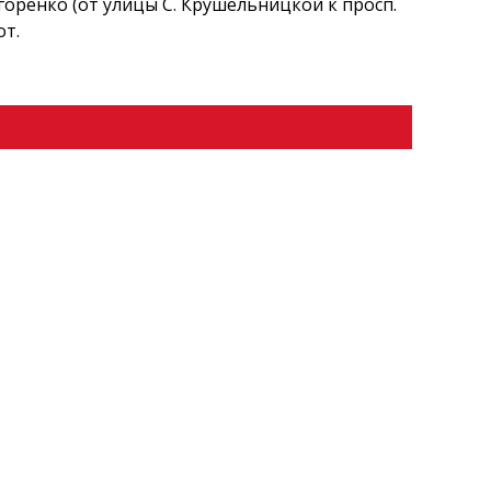
горенко (от улицы С. Крушельницкой к просп.
от.