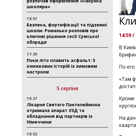
розпочав оформлення «Пакунка
школяра»
Кли
18:07
Безпека, фортифікації та підземні
школи: Романько розповів про
14:59 /
ключові рішення сесії Сумської
облради
В Киев
брифин
17:39
Поки літо плавить асфальт: 5
книжкових історій із зимовим
По его
настроєм
«Там ф
достат
5 серпня
Кроме 
19:27
Лікарня Святого Пантелеймона
кругло
отримала апарат УЗД та
обладнання від партнерів із
На дан
Німеччини
кварти
10:52