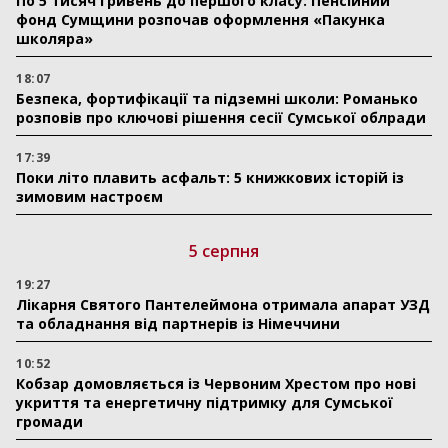
По 5 тисяч гривень до першого класу: Пенсійний
фонд Сумщини розпочав оформлення «Пакунка
школяра»
18:07
Безпека, фортифікації та підземні школи: Романько
розповів про ключові рішення сесії Сумської облради
17:39
Поки літо плавить асфальт: 5 книжкових історій із
зимовим настроєм
5 серпня
19:27
Лікарня Святого Пантелеймона отримала апарат УЗД
та обладнання від партнерів із Німеччини
10:52
Кобзар домовляється із Червоним Хрестом про нові
укриття та енергетичну підтримку для Сумської
громади