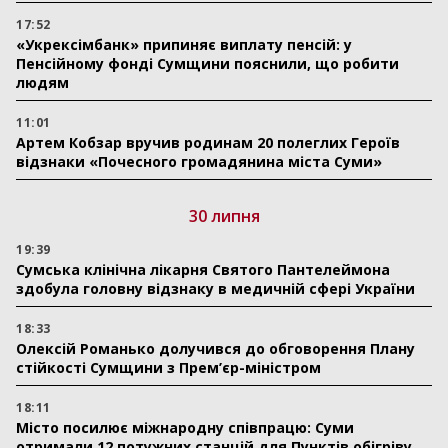
17:52
«Укрексімбанк» припиняє виплату пенсій: у
Пенсійному фонді Сумщини пояснили, що робити
людям
11:01
Артем Кобзар вручив родинам 20 полеглих Героїв
відзнаки «Почесного громадянина міста Суми»
30 липня
19:39
Сумська клінічна лікарня Святого Пантелеймона
здобула головну відзнаку в медичній сфері України
18:33
Олексій Романько долучився до обговорення Плану
стійкості Сумщини з Прем’єр-міністром
18:11
Місто посилює міжнародну співпрацю: Суми
отримали 12 потужних станцій для Пунктів обігріву