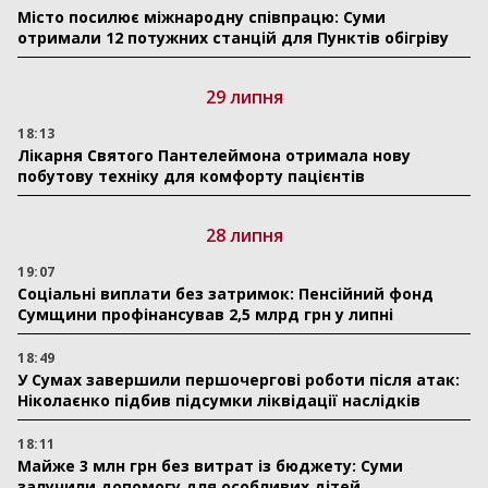
Місто посилює міжнародну співпрацю: Суми
отримали 12 потужних станцій для Пунктів обігріву
29 липня
18:13
Лікарня Святого Пантелеймона отримала нову
побутову техніку для комфорту пацієнтів
28 липня
19:07
Соціальні виплати без затримок: Пенсійний фонд
Сумщини профінансував 2,5 млрд грн у липні
18:49
У Сумах завершили першочергові роботи після атак:
Ніколаєнко підбив підсумки ліквідації наслідків
18:11
Майже 3 млн грн без витрат із бюджету: Суми
залучили допомогу для особливих дітей