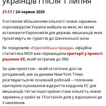
українців і після 1 липня
21:17 /
24 червня 2020
З останнім збільшенням кількості нових заражень
коронавірусом Україна вийшла за межі, які може
встановити Єврокомісія для держав, мешканців яких
пускатимуть як туристів до Шенгенської зони.
Як повідомляє
«Європейська правда»
, офіційна
статистика МОЗ вже перевищила
критерії у проєкті
рішення ЄК
, який потрапив до ЗМІ.
За цим проєктом – який остаточно досі не
узгоджений, але за даними New York Times
розглядається як основний робочий – головним
критерієм оцінювання відкриття кордонів ЄС для
мешканців тієї чи іншої країни стане кількість нових
заражень у країні за 14 останніх днів у відношенні до
її населення.