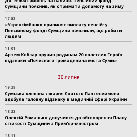
До 19 400 гривень на паливо: Пенсійний фонд
Сумщини пояснив, як отримати допомогу на зиму
17:52
«Укрексімбанк» припиняє виплату пенсій: у
Пенсійному фонді Сумщини пояснили, що робити
людям
11:01
Артем Кобзар вручив родинам 20 полеглих Героїв
відзнаки «Почесного громадянина міста Суми»
30 липня
19:39
Сумська клінічна лікарня Святого Пантелеймона
здобула головну відзнаку в медичній сфері України
18:33
Олексій Романько долучився до обговорення Плану
стійкості Сумщини з Прем’єр-міністром
18:11