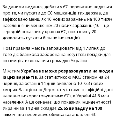
За даними видання, дебати у ЄС переважно ведуться
про те, чи пускати до ЄС мешканців тих держав, де
зафіксовано менш як 16 нових заражень на 100 тисяч
населення чи менше ніж 20 нових заражень (16 – це
середній показних у країнах ЄС; показник у 20
дозволить пускати більше іноземців).
Нові правила мають запрацювати від 1 липня; до
того діє бланкова заборона на несуттєві поїздки для
іноземців, включаючи громадян України.
Між тим
Україна не може розраховувати на жоден
із цих варіантів
. За статистикою МОЗ станом на 24
червня, за останні 14 днів виявлено 10 723 нових
хворих. За оцінкою Держстату (а саме ці офіційні дані
напевно використовуватиме ЄС), в Україні 41,8 млн
населення. А це означає, що показник інцидентності
України за 14 днів складає
25,65 випадку на 100
тисяч
, що перевищує обидва встановлені ЄС