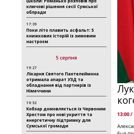
школи: Романько розповів про
ключові рішення сесії Сумської
облради
17:39
Поки літо плавить асфальт: 5
книжкових історій із зимовим
настроєм
5 серпня
19:27
Лікарня Святого Пантелеймона
отримала апарат УЗД та
обладнання від партнерів із
Лук
Німеччини
ког
10:52
Кобзар домовляється із Червоним
13:00 /
Хрестом про нові укриття та
енергетичну підтримку для
Сумської громади
Алекса
был пр