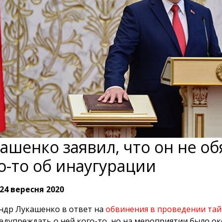
ашенко заявил, что он не о
о-то об инаугурации
24 вересня 2020
ндр Лукашенко в ответ на
обвинения в проведении та
едупреждать о ней кого-то, но на мероприятии было ок