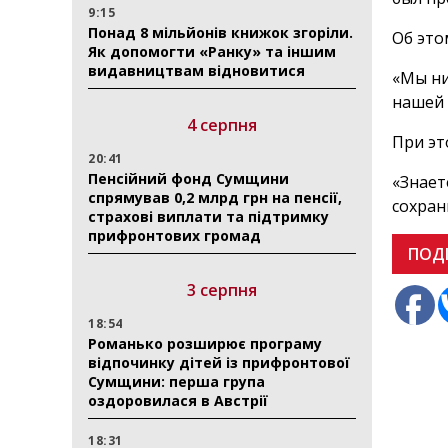
9:15
Понад 8 мільйонів книжок згоріли.
Об эт
Як допомогти «Ранку» та іншим
видавництвам відновитися
«Мы ни
нашей 
4 серпня
При эт
20:41
Пенсійний фонд Сумщини
«Знает
спрямував 0,2 млрд грн на пенсії,
сохран
страхові виплати та підтримку
прифронтових громад
ПОД
3 серпня
18:54
Романько розширює програму
відпочинку дітей із прифронтової
Сумщини: перша група
оздоровилася в Австрії
18:31