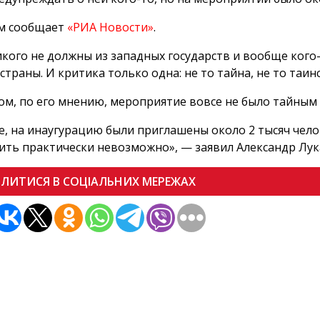
ом сообщает
«РИА Новости»
.
кого не должны из западных государств и вообще кого
страны. И критика только одна: не то тайна, не то таин
ом, по его мнению, мероприятие вовсе не было тайным
е, на инаугурацию были приглашены около 2 тысяч чело
ить практически невозможно», — заявил Александр Лу
ІЛИТИСЯ В СОЦІАЛЬНИХ МЕРЕЖАХ