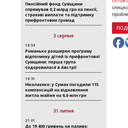
готов 
Пенсійний фонд Сумщини
слишко
спрямував 0,2 млрд грн на пенсії,
пробле
страхові виплати та підтримку
прифронтових громад
ПОД
3 серпня
18:54
Романько розширює програму
відпочинку дітей із прифронтової
Сумщини: перша група
оздоровилася в Австрії
18:31
Ніколаєнко: у Сумах погодили 115
компенсацій на відновлення
житла майже на 6,6 млн грн
31 липня
21:01
До 19 400 гривень на паливо: