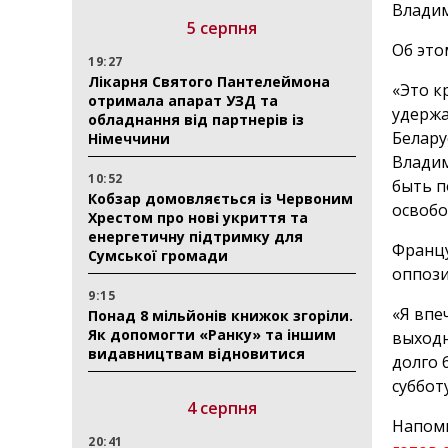
Влади
5 серпня
Об эт
19:27
Лікарня Святого Пантелеймона
«Это к
отримала апарат УЗД та
удержа
обладнання від партнерів із
Белару
Німеччини
Владим
10:52
быть п
Кобзар домовляється із Червоним
освобо
Хрестом про нові укриття та
енергетичну підтримку для
Францу
Сумської громади
оппози
9:15
«Я впе
Понад 8 мільйонів книжок згоріли.
Як допомогти «Ранку» та іншим
выходн
видавництвам відновитися
долго 
суббот
4 серпня
Напомн
20:41