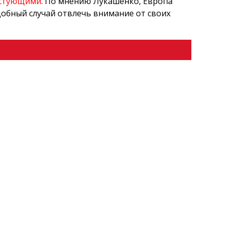
тестующими
. По мнению Лукашенко, Европа
добный случай отвлечь внимание от своих