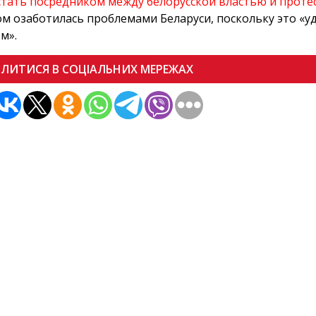
стать посредником между белорусской властью и про
м озаботилась проблемами Беларуси, поскольку это «у
м».
ІЛИТИСЯ В СОЦІАЛЬНИХ МЕРЕЖАХ