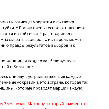
принять логику демократии и пытается
н уйти. У России очень тесные отношения с
ются в этой связи. Я разговаривал с
лжна сыграть свою роль, и эта роль может
ению правды результатов выборов и к
.
нно женщин, и поддержал белорусскую
 ней в Вильнюсе.
риск они идут, устраивая шествия каждые
ение демократии в этой стране, которая так
женщины, которые проводят марши каждую
у Эммануэлю Макрону, который заявил, что