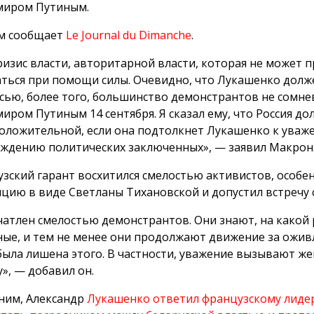
миром Путиным.
ом сообщает
Le Journal du Dimanche
.
ризис власти, авторитарной власти, которая не может 
ться при помощи силы. Очевидно, что Лукашенко долже
сью, более того, большинство демонстрантов не сомнева
иром Путиным 14 сентября. Я сказал ему, что Россия до
оложительной, если она подтолкнет Лукашенко к уваж
ждению политических заключенных», — заявил Макрон
зский гарант восхитился смелостью активистов, особе
цию в виде Светланы Тихановской и допустил встречу с
чатлен смелостью демонстрантов. Они знают, на какой 
ые, и тем не менее они продолжают движение за оживл
была лишена этого. В частности, уважение вызывают 
у», — добавил он.
им, Александр
Лукашенко ответил французскому лидер