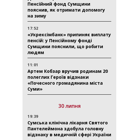
Пенсійний фонд Сумщини
пояснив, як отримати допомогу
на зиму
17:52
«Укрексімбанк» припиняє виплату
пенсій: у Пенсійному фонді
Сумщини пояснили, що робити
людям
11:01
Артем Кобзар вручив родинам 20
полеглих Героїв відзнаки
«Почесного громадянина міста
Суми»
30 липня
19:39
Сумська клінічна лікарня Святого
Пантелеймона здобула головну
відзнаку в медичній сфері України