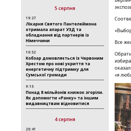
Берлин
экспоз
5 серпня
19:27
Соотве
Лікарня Святого Пантелеймона
отримала апарат УЗД та
«Выбор
обладнання від партнерів із
Німеччини
Все же
10:52
Обрати
Кобзар домовляється із Червоним
избира
Хрестом про нові укриття та
оказал
енергетичну підтримку для
«я люб
Сумської громади
9:15
Понад 8 мільйонів книжок згоріли.
Як допомогти «Ранку» та іншим
видавництвам відновитися
4 серпня
20:41