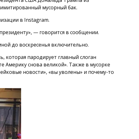
резидента США Дональда Трампа из
 имитированный мусорный бак.
изации в Instagram.
президенту», — говорится в сообщении.
иной до воскресенья включительно.
ь, которая пародирует главный слоган
е Америку снова великой». Также в мусорке
ейковые новости», «вы уволены» и почему-то