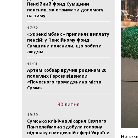
Пенсійний фонд Сумщини
пояснив, як отримати допомогу
на зиму
17:52
«Укрексімбанк» припиняє виплату
пенсій: у Пенсійному фонді
Сумщини пояснили, що робити
людям
11:01
Артем Кобзар вручив родинам 20
полеглих Героїв відзнаки
«Почесного громадянина міста
Суми»
30 липня
19:39
Сумська клінічна лікарня Святого
Пантелеймона здобула головну
відзнаку в медичній сфері України
Напомн