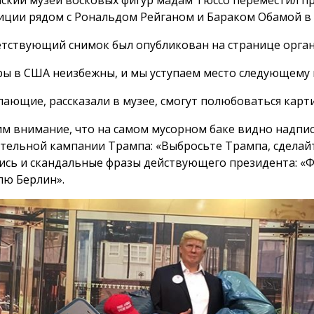
ский музей восковых фигур мадам Тюссо переместил п
иции рядом с Рональдом Рейганом и Бараком Обамой в
тствующий снимок был опубликован на странице орган
ы в США неизбежны, и мы уступаем место следующему 
лающие, рассказали в музее, смогут полюбоваться карт
м внимание, что на самом мусорном баке видно надпис
тельной кампании Трампа: «Выбросьте Трампа, сделайт
ись и скандальные фразы действующего президента: «Ф
лю Берлин».