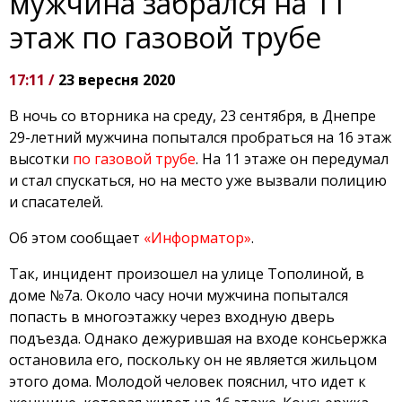
мужчина забрался на 11
этаж по газовой трубе
17:11 /
23 вересня 2020
В ночь со вторника на среду, 23 сентября, в Днепре
29-летний мужчина попытался пробраться на 16 этаж
высотки
по газовой трубе
. На 11 этаже он передумал
и стал спускаться, но на место уже вызвали полицию
и спасателей.
Об этом сообщает
«Информатор»
.
Так, инцидент произошел на улице Тополиной, в
доме №7а. Около часу ночи мужчина попытался
попасть в многоэтажку через входную дверь
подъезда. Однако дежурившая на входе консьержка
остановила его, поскольку он не является жильцом
этого дома. Молодой человек пояснил, что идет к