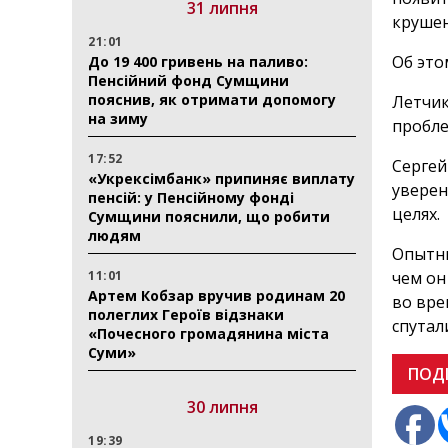
31 липня
крушен
21:01
Об эт
До 19 400 гривень на паливо:
Пенсійний фонд Сумщини
пояснив, як отримати допомогу
Летчик
на зиму
пробле
17:52
Сергей
«Укрексімбанк» припиняє виплату
уверен
пенсій: у Пенсійному фонді
целях.
Сумщини пояснили, що робити
людям
Опытны
11:01
чем он
Артем Кобзар вручив родинам 20
во вре
полеглих Героїв відзнаки
спутал
«Почесного громадянина міста
Суми»
ПОД
30 липня
19:39