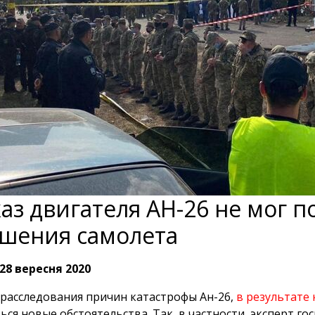
аз двигателя АН-26 не мог 
шения самолета
28 вересня 2020
 расследования причин катастрофы Ан-26,
в результате
ься новые обстоятельства. Так, в частности, эксперт 