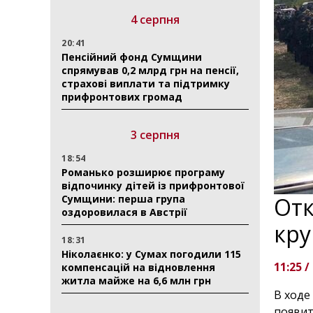
4 серпня
20:41
Пенсійний фонд Сумщини
спрямував 0,2 млрд грн на пенсії,
страхові виплати та підтримку
прифронтових громад
3 серпня
18:54
Романько розширює програму
відпочинку дітей із прифронтової
Сумщини: перша група
Отк
оздоровилася в Австрії
кру
18:31
Ніколаєнко: у Сумах погодили 115
11:25 /
компенсацій на відновлення
житла майже на 6,6 млн грн
В ходе
появит