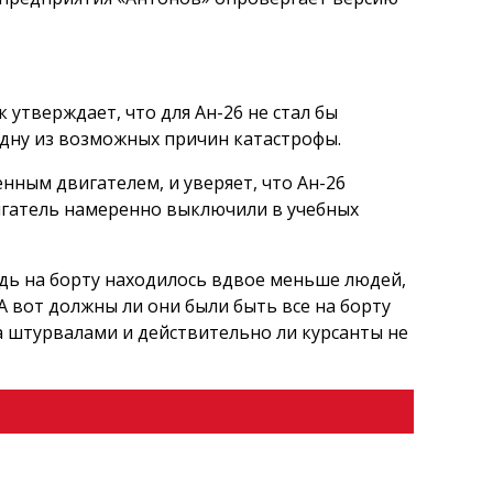
утверждает, что для Ан-26 не стал бы
 одну из возможных причин катастрофы.
нным двигателем, и уверяет, что Ан-26
вигатель намеренно выключили в учебных
едь на борту находилось вдвое меньше людей,
 А вот должны ли они были быть все на борту
за штурвалами и действительно ли курсанты не