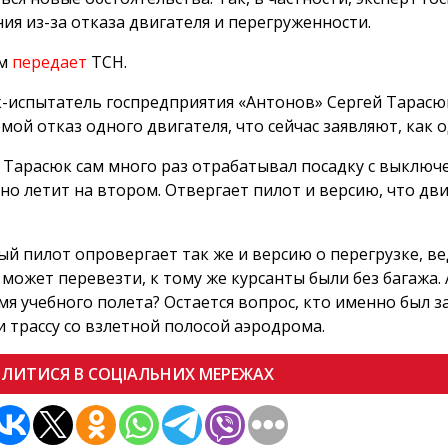
ия из-за отказа двигателя и перегруженности.
ом
передает
ТСН.
-испытатель госпредприятия «Антонов» Сергей Тарасюк 
мой отказ одного двигателя, что сейчас заявляют, как
 Тарасюк сам много раз отрабатывал посадку с выключе
но летит на втором. Отвергает пилот и версию, что д
й пилот опровергает так же и версию о перегрузке, в
 может перевезти, к тому же курсанты были без багажа.
мя учебного полета? Остается вопрос, кто именно был 
и трассу со взлетной полосой аэродрома.
ІЛИТИСЯ В СОЦІАЛЬНИХ МЕРЕЖАХ